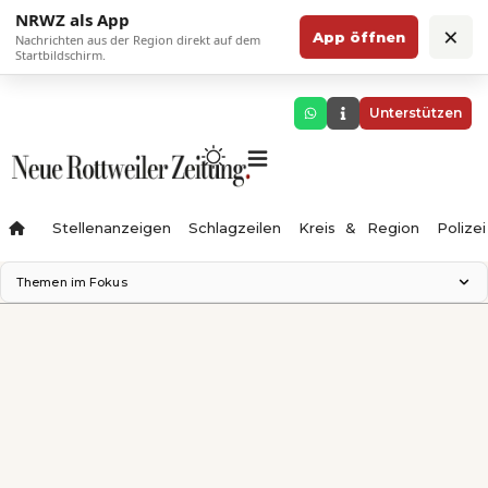
NRWZ als App
×
App öffnen
Nachrichten aus der Region direkt auf dem
Startbildschirm.
Unterstützen
Stellenanzeigen
Schlagzeilen
Kreis & Region
Polizei
Themen im Fokus
Landesgartenschau 2028
Zimmertheater Rottweil
Science Center
Ferienzauber '26
Testturm
Neckarline
Gäubahn