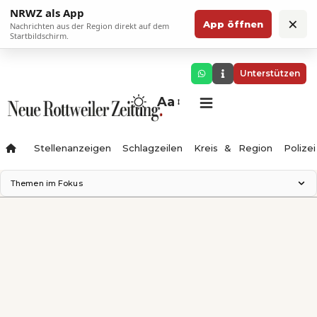
NRWZ als App
×
App öffnen
Nachrichten aus der Region direkt auf dem
Startbildschirm.
Unterstützen
Aa
Stellenanzeigen
Schlagzeilen
Kreis & Region
Polizei
Themen im Fokus
Landesgartenschau 2028
Zimmertheater Rottweil
Science Center
Ferienzauber '26
Testturm
Neckarline
Gäubahn