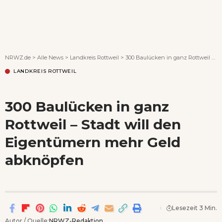
Wenn Orte erzählen ...
NRWZ.de
>
Alle News
>
Landkreis Rottweil
>
300 Baulücken in ganz Rottweil – Stadt will den Eigentümern mehr Geld abknöpfen
LANDKREIS ROTTWEIL
300 Baulücken in ganz
Rottweil – Stadt will den
Eigentümern mehr Geld
abknöpfen
Lesezeit 3 Min.
Autor / Quelle:
NRWZ-Redaktion