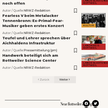
LANDESGARTENS
noch offen
ROTTWEIL
Autor / Quelle:
NRWZ-Redaktion
Fearless V beim Metalacker
Tennenbronn: Ex-Primal-Fear-
Musiker geben erstes Konzert
KULTUR
Autor / Quelle:
NRWZ-Redaktion
Teufel und Lehrer sprechen über
Aichhaldens Infrastruktur
LANDKREIS
ROTTWEIL
Autor / Quelle:
Pressemitteilung (pm)
Handwerk beteiligt sich am
Rottweiler Science Center
LANDESGARTENS
ROTTWEIL
Autor / Quelle:
NRWZ-Redaktion
Zurück
Weiter