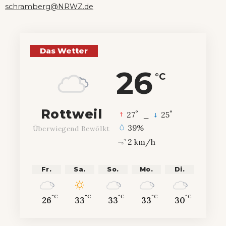
schramberg@NRWZ.de
Das Wetter
26
°C
Rottweil
°
°
27
_
25
39%
Überwiegend Bewölkt
2 km/h
Fr.
Sa.
So.
Mo.
Di.
°C
°C
°C
°C
°C
26
33
33
33
30