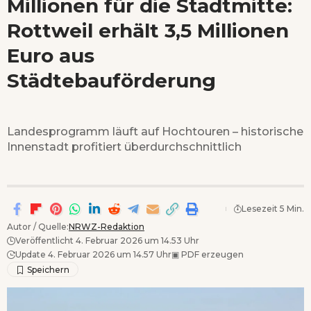
Millionen für die Stadtmitte:
Wenn Orte erzählen ...
Rottweil erhält 3,5 Millionen
- Anzeige -
Euro aus
Städtebauförderung
Landesprogramm läuft auf Hochtouren – historische
Innenstadt profitiert überdurchschnittlich
Lesezeit 5 Min.
Autor / Quelle:
NRWZ-Redaktion
Veröffentlicht 4. Februar 2026 um 14.53 Uhr
Update 4. Februar 2026 um 14.57 Uhr
▣
PDF erzeugen