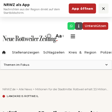
NRWZ als App
×
App öffnen
Nachrichten aus der Region direkt auf dem
Startbildschirm.
Unterstützen
Aa
Stellenanzeigen
Schlagzeilen
Kreis & Region
Polizei
Themen im Fokus
Landesgartenschau 2028
Zimmertheater Rottweil
Science Center
NRWZ.de
>
Alle News
>
Millionen für die Stadtmitte: Rottweil erhält 3,5 Millionen Euro aus Städtebauförderung
Ferienzauber '26
LANDKREIS ROTTWEIL
Testturm
Neckarline
Gäubahn