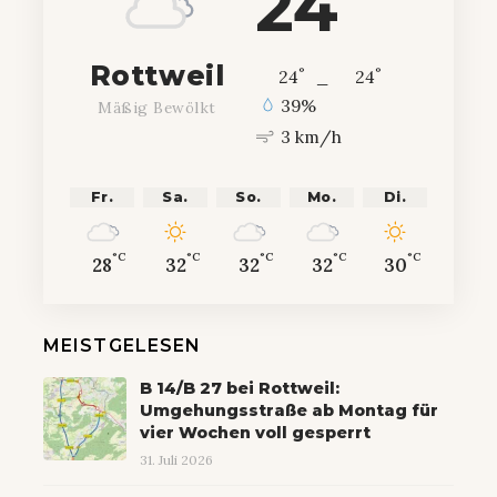
24
Rottweil
°
°
24
_
24
39%
Mäßig Bewölkt
3 km/h
Fr.
Sa.
So.
Mo.
Di.
°C
°C
°C
°C
°C
28
32
32
32
30
MEISTGELESEN
B 14/B 27 bei Rottweil:
Umgehungsstraße ab Montag für
vier Wochen voll gesperrt
31. Juli 2026