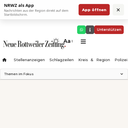
NRWZ als App
×
App öffnen
Nachrichten aus der Region direkt auf dem
Startbildschirm.
Unterstützen
Aa
Stellenanzeigen
Schlagzeilen
Kreis & Region
Polizei
Themen im Fokus
Landesgartenschau 2028
Zimmertheater Rottweil
Science Center
Ferienzauber '26
Testturm
Neckarline
Gäubahn