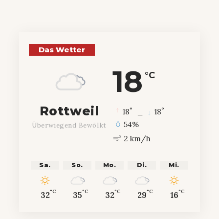
Das Wetter
18
°C
Rottweil
°
°
18
_
18
54%
Überwiegend Bewölkt
2 km/h
Sa.
So.
Mo.
Di.
Mi.
°C
°C
°C
°C
°C
32
35
32
29
16