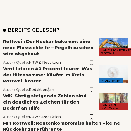
BEREITS GELESEN?
Rottweil: Der Neckar bekommt eine
neue Flussschleife – Pegelhäuschen
LANDESGARTENS
wird abgebaut
ROTTWEIL
Autor / Quelle:
NRWZ-Redaktion
Ventilatoren 40 Prozent teurer: Was
der Hitzesommer Käufer im Kreis
Rottweil kostet
PANORAMA
Autor / Quelle:
Redaktion/pm
VdK: Stetig steigende Zahlen sind
ein deutliches Zeichen für den
LANDKREIS
Bedarf an Hilfe
ROTTWEIL
Autor / Quelle:
NRWZ-Redaktion
MIT Rottweil: Rentenkompromiss halten – keine
Rückkehr zur Frührente