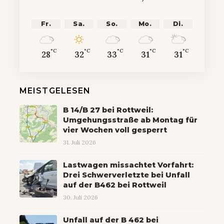
Fr.
Sa.
So.
Mo.
Di.
°C
°C
°C
°C
°C
28
32
33
31
31
MEISTGELESEN
B 14/B 27 bei Rottweil:
Umgehungsstraße ab Montag für
vier Wochen voll gesperrt
31. Juli 2026
Lastwagen missachtet Vorfahrt:
Drei Schwerverletzte bei Unfall
auf der B462 bei Rottweil
30. Juli 2026
Unfall auf der B 462 bei