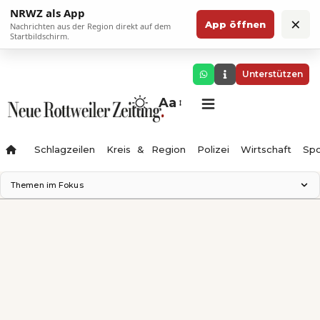
NRWZ als App
×
App öffnen
Nachrichten aus der Region direkt auf dem
Startbildschirm.
Unterstützen
Aa
Schlagzeilen
Kreis & Region
Polizei
Wirtschaft
Spo
Themen im Fokus
Landesgartenschau 2028
Science Center
Staatsmann: Theater & Denken
Ferienzauber '26
Testturm
Neckarline
Gäubahn