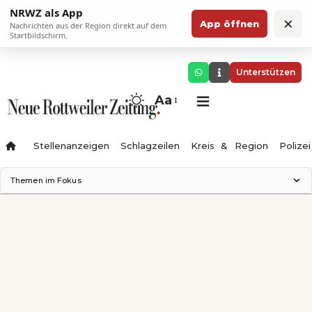
NRWZ als App
×
App öffnen
Nachrichten aus der Region direkt auf dem
Startbildschirm.
Unterstützen
Aa
Stellenanzeigen
Schlagzeilen
Kreis & Region
Polizei
Themen im Fokus
Landesgartenschau 2028
Zimmertheater Rottweil
Science Center
Ferienzauber '26
Testturm
Neckarline
Gäubahn