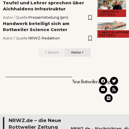
Teufel und Lehrer sprechen über
Aichhaldens Infrastruktur
LANDKREIS
ROTTWEIL
Autor / Quelle:
Pressemitteilung (pm)
Handwerk beteiligt sich am
Rottweiler Science Center
LANDESGARTENS
ROTTWEIL
Autor / Quelle:
NRWZ-Redaktion
Zurück
Weiter
NRWZ.de – die Neue
Rottweiler Zeitung
NRWZ.de – Nachrichten, die