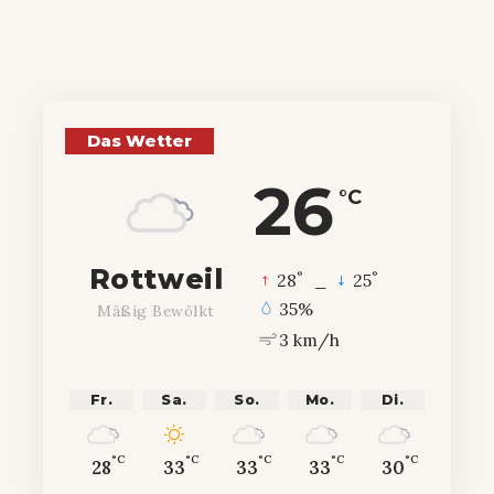
Das Wetter
26
°C
Rottweil
°
°
28
_
25
35%
Mäßig Bewölkt
3 km/h
Fr.
Sa.
So.
Mo.
Di.
°C
°C
°C
°C
°C
28
33
33
33
30