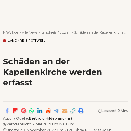
Wenn Orte erzählen ...
NRWZ.de
>
Alle News
>
Landkreis Rottweil
>
Schäden an der Kapellenkirche werden erfasst
LANDKREIS ROTTWEIL
Schäden an der
Kapellenkirche werden
erfasst
Lesezeit 2 Min.
Autor / Quelle:
Berthold Hildebrand (hil)
Veröffentlicht 5. Mai 2021 um 15.01 Uhr
Update 30. November 2023 um 21.20 Uhr
▣
PDF erzeugen