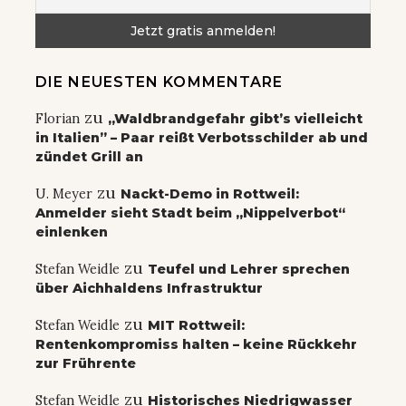
DIE NEUESTEN KOMMENTARE
zu
Florian
„Waldbrandgefahr gibt’s vielleicht
in Italien” – Paar reißt Verbotsschilder ab und
zündet Grill an
zu
U. Meyer
Nackt-Demo in Rottweil:
Anmelder sieht Stadt beim „Nippelverbot“
einlenken
zu
Stefan Weidle
Teufel und Lehrer sprechen
über Aichhaldens Infrastruktur
zu
Stefan Weidle
MIT Rottweil:
Rentenkompromiss halten – keine Rückkehr
zur Frührente
zu
Stefan Weidle
Historisches Niedrigwasser