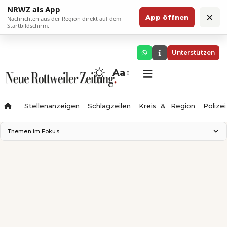
NRWZ als App
×
App öffnen
Nachrichten aus der Region direkt auf dem
Startbildschirm.
Unterstützen
Aa
Stellenanzeigen
Schlagzeilen
Kreis & Region
Polizei
Themen im Fokus
Landesgartenschau 2028
Zimmertheater Rottweil
Science Center
Ferienzauber '26
Testturm
Neckarline
Gäubahn