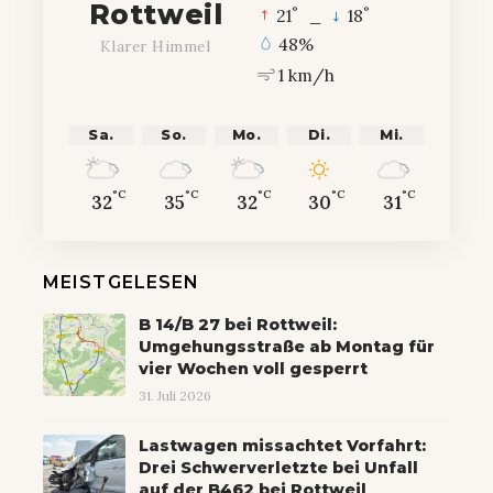
Rottweil
°
°
21
_
18
48%
Klarer Himmel
1 km/h
Sa.
So.
Mo.
Di.
Mi.
°C
°C
°C
°C
°C
32
35
32
30
31
MEISTGELESEN
B 14/B 27 bei Rottweil:
Umgehungsstraße ab Montag für
vier Wochen voll gesperrt
31. Juli 2026
Lastwagen missachtet Vorfahrt:
Drei Schwerverletzte bei Unfall
auf der B462 bei Rottweil