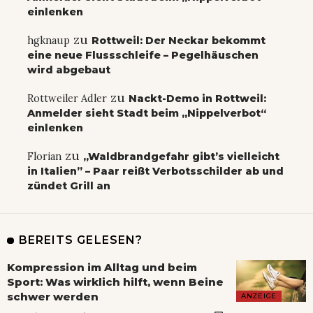
einlenken
zu
hgknaup
Rottweil: Der Neckar bekommt
eine neue Flussschleife – Pegelhäuschen
wird abgebaut
zu
Rottweiler Adler
Nackt-Demo in Rottweil:
Anmelder sieht Stadt beim „Nippelverbot“
einlenken
zu
Florian
„Waldbrandgefahr gibt’s vielleicht
in Italien” – Paar reißt Verbotsschilder ab und
zündet Grill an
BEREITS GELESEN?
Kompression im Alltag und beim
Sport: Was wirklich hilft, wenn Beine
schwer werden
ANZEIGE