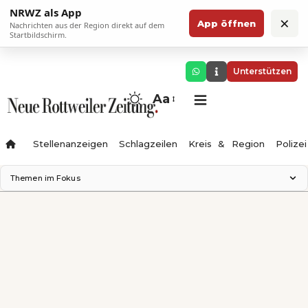
NRWZ als App
×
App öffnen
Nachrichten aus der Region direkt auf dem
Startbildschirm.
Unterstützen
Aa
Stellenanzeigen
Schlagzeilen
Kreis & Region
Polizei
Themen im Fokus
Landesgartenschau 2028
Zimmertheater Rottweil
Science Center
Ferienzauber '26
Testturm
Neckarline
Gäubahn