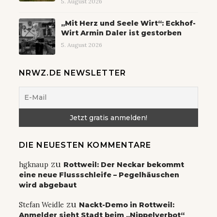
5. August 2026
„Mit Herz und Seele Wirt“: Eckhof-
Wirt Armin Daler ist gestorben
5. August 2026
NRWZ.DE NEWSLETTER
DIE NEUESTEN KOMMENTARE
zu
hgknaup
Rottweil: Der Neckar bekommt
eine neue Flussschleife – Pegelhäuschen
wird abgebaut
zu
Stefan Weidle
Nackt-Demo in Rottweil:
Anmelder sieht Stadt beim „Nippelverbot“