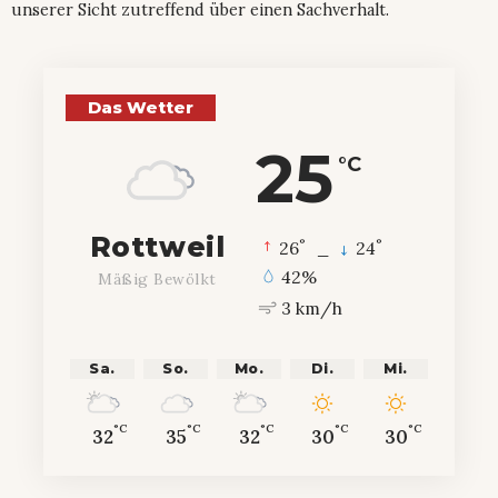
unserer Sicht zutreffend über einen Sachverhalt.
Das Wetter
25
°C
Rottweil
°
°
26
_
24
42%
Mäßig Bewölkt
3 km/h
Sa.
So.
Mo.
Di.
Mi.
°C
°C
°C
°C
°C
32
35
32
30
30