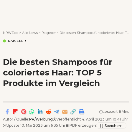
Wenn Orte erzählen ...
NRWZ.de
>
Alle News
>
Ratgeber
>
Die besten Shampoos für coloriertes Haar: TOP 5 Produkte im Vergleich
RATGEBER
Die besten Shampoos für
coloriertes Haar: TOP 5
Produkte im Vergleich
Lesezeit 6 Min.
Autor / Quelle:
PR/Werbung
Veröffentlicht 4. April 2023 um 10.41 Uhr
Update 10. Mai 2023 um 6.35 Uhr
▣
PDF erzeugen