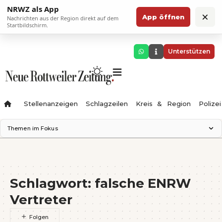
NRWZ als App
×
App öffnen
Nachrichten aus der Region direkt auf dem
Startbildschirm.
Unterstützen
Stellenanzeigen
Schlagzeilen
Kreis & Region
Polizei
Themen im Fokus
Landesgartenschau 2028
Zimmertheater Rottweil
Science Center
Schlagwort:
falsche ENRW
Ferienzauber '26
Testturm
Vertreter
Neckarline
Gäubahn