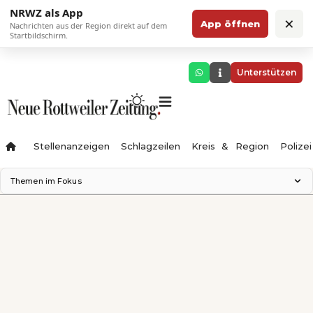
NRWZ als App
×
App öffnen
Nachrichten aus der Region direkt auf dem
Startbildschirm.
Unterstützen
Stellenanzeigen
Schlagzeilen
Kreis & Region
Polizei
Themen im Fokus
Landesgartenschau 2028
Zimmertheater Rottweil
Science Center
Ferienzauber '26
Testturm
Neckarline
Gäubahn