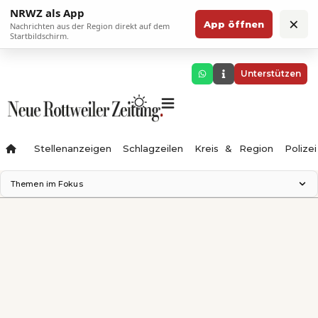
NRWZ als App
×
App öffnen
Nachrichten aus der Region direkt auf dem
Startbildschirm.
Unterstützen
Stellenanzeigen
Schlagzeilen
Kreis & Region
Polizei
Themen im Fokus
Landesgartenschau 2028
Zimmertheater Rottweil
Science Center
Ferienzauber '26
Testturm
Neckarline
Gäubahn