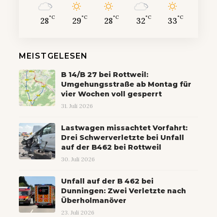
°C
°C
°C
°C
°C
28
29
28
32
33
MEISTGELESEN
B 14/B 27 bei Rottweil:
Umgehungsstraße ab Montag für
vier Wochen voll gesperrt
31. Juli 2026
Lastwagen missachtet Vorfahrt:
Drei Schwerverletzte bei Unfall
auf der B462 bei Rottweil
30. Juli 2026
Unfall auf der B 462 bei
Dunningen: Zwei Verletzte nach
Überholmanöver
23. Juli 2026