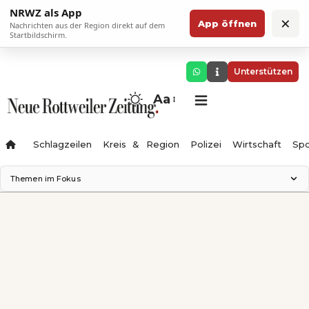
NRWZ als App
×
App öffnen
Nachrichten aus der Region direkt auf dem
Startbildschirm.
Unterstützen
Aa
Schlagzeilen
Kreis & Region
Polizei
Wirtschaft
Spo
Themen im Fokus
Landesgartenschau 2028
Science Center
Staatsmann: Theater & Denken
Ferienzauber '26
Testturm
Neckarline
Gäubahn