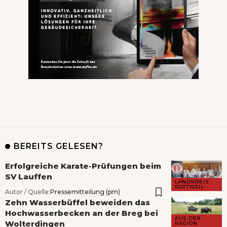
BEREITS GELESEN?
Erfolgreiche Karate-Prüfungen beim
SV Lauffen
LANDKREIS
ROTTWEIL
Autor / Quelle:
Pressemitteilung (pm)
Zehn Wasserbüffel beweiden das
Hochwasserbecken an der Breg bei
AUS DER
Wolterdingen
REGION