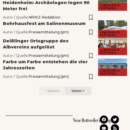
Heidenheim: Archäologen legen 90
LANDKREIS
Meter frei
ROTTWEIL
Autor / Quelle:
NRWZ-Redaktion
Bohrhausfest am Salinenmuseum
Autor / Quelle:
Pressemitteilung (pm)
LANDKREIS
ROTTWEIL
Deißlinger Ortsgruppe des
Albvereins aufgelöst
LANDKREIS
ROTTWEIL
Autor / Quelle:
Pressemitteilung (pm)
Farbe um Farbe entstehen die vier
Jahreszeiten
LANDKREIS
ROTTWEIL
Autor / Quelle:
Pressemitteilung (pm)
Zurück
Weiter