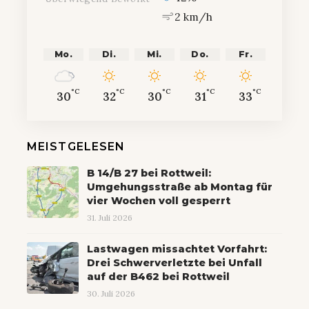
2 km/h
Mo.
Di.
Mi.
Do.
Fr.
°C
°C
°C
°C
°C
30
32
30
31
33
MEISTGELESEN
B 14/B 27 bei Rottweil:
Umgehungsstraße ab Montag für
vier Wochen voll gesperrt
31. Juli 2026
Lastwagen missachtet Vorfahrt:
Drei Schwerverletzte bei Unfall
auf der B462 bei Rottweil
30. Juli 2026