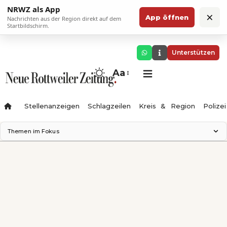
NRWZ als App
×
App öffnen
Nachrichten aus der Region direkt auf dem
Startbildschirm.
Unterstützen
Aa
Stellenanzeigen
Schlagzeilen
Kreis & Region
Polizei
Themen im Fokus
Landesgartenschau 2028
Zimmertheater Rottweil
Science Center
Ferienzauber '26
Testturm
Neckarline
Gäubahn