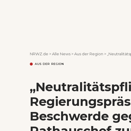
NRWZ.de
>
Alle News
>
Aus der Region
>
„Neutralitätspflic
AUS DER REGION
„Neutralitätspfli
Regierungspräs
Beschwerde geg
Rathauschef zu