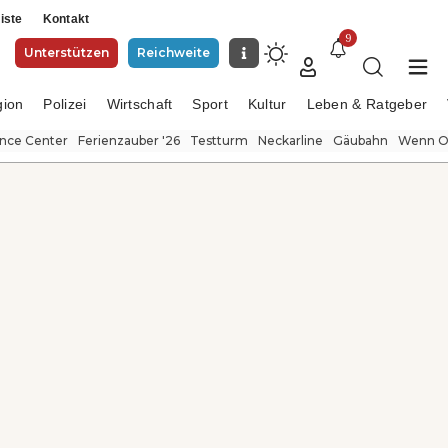
iste
Kontakt
9
Unterstützen
Reichweite
gion
Polizei
Wirtschaft
Sport
Kultur
Leben & Ratgeber
ence Center
Ferienzauber '26
Testturm
Neckarline
Gäubahn
Wenn Or