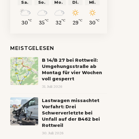
Sa.
So.
Mo.
Di.
Mi.
°C
°C
°C
°C
°C
30
35
32
29
30
MEISTGELESEN
B 14/B 27 bei Rottweil:
Umgehungsstraße ab
Montag für vier Wochen
voll gesperrt
31. Juli 2026
Lastwagen missachtet
Vorfahrt: Drei
Schwerverletzte bei
Unfall auf der B462 bei
Rottweil
30. Juli 2026