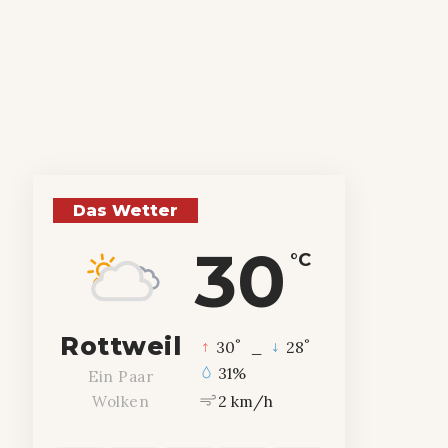
Das Wetter
30
°C
Rottweil
°
°
30
_
28
31%
Ein Paar
2 km/h
Wolken