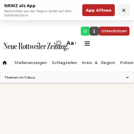
NRWZ als App
×
App öffnen
Nachrichten aus der Region direkt auf dem
Startbildschirm.
Unterstützen
Aa
Stellenanzeigen
Schlagzeilen
Kreis & Region
Polizei
Themen im Fokus
Landesgartenschau 2028
Zimmertheater Rottweil
Science Center
Ferienzauber '26
Testturm
Neckarline
Gäubahn