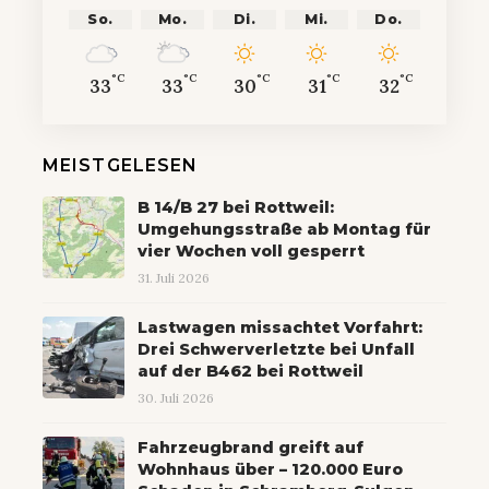
So.
Mo.
Di.
Mi.
Do.
°C
°C
°C
°C
°C
33
33
30
31
32
MEISTGELESEN
B 14/B 27 bei Rottweil:
Umgehungsstraße ab Montag für
vier Wochen voll gesperrt
31. Juli 2026
Lastwagen missachtet Vorfahrt:
Drei Schwerverletzte bei Unfall
auf der B462 bei Rottweil
30. Juli 2026
Fahrzeugbrand greift auf
Wohnhaus über – 120.000 Euro