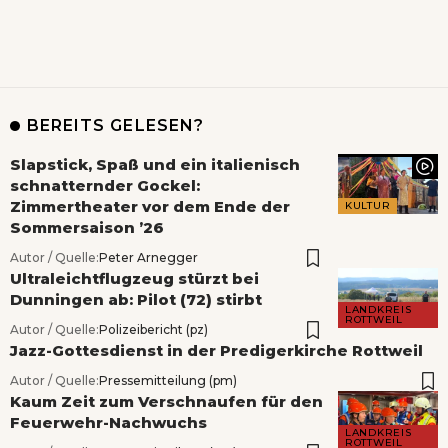
BEREITS GELESEN?
Slapstick, Spaß und ein italienisch
schnatternder Gockel:
Zimmertheater vor dem Ende der
KULTUR
Sommersaison ’26
Autor / Quelle:
Peter Arnegger
Ultraleichtflugzeug stürzt bei
Dunningen ab: Pilot (72) stirbt
LANDKREIS
ROTTWEIL
Autor / Quelle:
Polizeibericht (pz)
Jazz-Gottesdienst in der Predigerkirche Rottweil
Autor / Quelle:
Pressemitteilung (pm)
Kaum Zeit zum Verschnaufen für den
Feuerwehr-Nachwuchs
LANDKREIS
ROTTWEIL