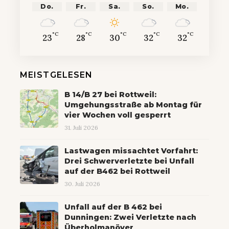
Do.
Fr.
Sa.
So.
Mo.
°C
°C
°C
°C
°C
23
28
30
32
32
MEISTGELESEN
B 14/B 27 bei Rottweil:
Umgehungsstraße ab Montag für
vier Wochen voll gesperrt
31. Juli 2026
Lastwagen missachtet Vorfahrt:
Drei Schwerverletzte bei Unfall
auf der B462 bei Rottweil
30. Juli 2026
Unfall auf der B 462 bei
Dunningen: Zwei Verletzte nach
Überholmanöver