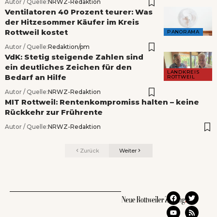
Autor / Quelle:
NRWZ-Redaktion
Ventilatoren 40 Prozent teurer: Was
der Hitzesommer Käufer im Kreis
Rottweil kostet
PANORAMA
Autor / Quelle:
Redaktion/pm
VdK: Stetig steigende Zahlen sind
ein deutliches Zeichen für den
LANDKREIS
Bedarf an Hilfe
ROTTWEIL
Autor / Quelle:
NRWZ-Redaktion
MIT Rottweil: Rentenkompromiss halten – keine
Rückkehr zur Frührente
Autor / Quelle:
NRWZ-Redaktion
Zurück
Weiter