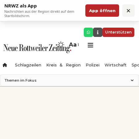
NRWZ als App
×
App öffnen
Nachrichten aus der Region direkt auf dem
Startbildschirm.
Unterstützen
Aa
Schlagzeilen
Kreis & Region
Polizei
Wirtschaft
Spo
Themen im Fokus
Landesgartenschau 2028
Science Center
Staatsmann: Theater & Denken
Ferienzauber '26
Testturm
Neckarline
Gäubahn