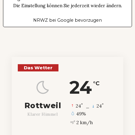
Die Einstellung können Sie jederzeit wieder ändern.
NRWZ bei Google bevorzugen
Das Wetter
24
°C
Rottweil
°
°
24
_
24
49%
Klarer Himmel
2 km/h