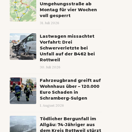
Umgehungsstraße ab
Montag für vier Wochen
voll gesperrt
31. Juli 2026
Lastwagen missachtet
Vorfahrt: Drei
Schwerverletzte bei
Unfall auf der B462 bei
Rottweil
30. Juli 2026
Fahrzeugbrand greift auf
Wohnhaus über – 120.000
Euro Schaden in
Schramberg-Sulgen
1. August 2026
Tödlicher Bergunfall im
Allgäu: 74-Jähriger aus
dem Kreis Rottweil stürzt