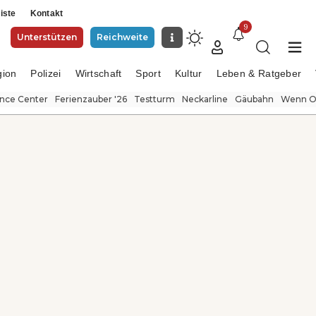
iste
Kontakt
9
Unterstützen
Reichweite
gion
Polizei
Wirtschaft
Sport
Kultur
Leben & Ratgeber
ence Center
Ferienzauber '26
Testturm
Neckarline
Gäubahn
Wenn Or