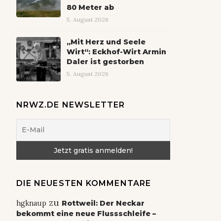
80 Meter ab
5. August 2026
„Mit Herz und Seele
Wirt“: Eckhof-Wirt Armin
Daler ist gestorben
5. August 2026
NRWZ.DE NEWSLETTER
DIE NEUESTEN KOMMENTARE
zu
hgknaup
Rottweil: Der Neckar
bekommt eine neue Flussschleife –