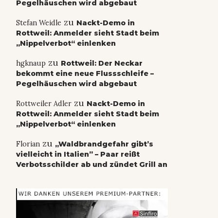
Pegelhäuschen wird abgebaut
zu
Stefan Weidle
Nackt-Demo in
Rottweil: Anmelder sieht Stadt beim
„Nippelverbot“ einlenken
zu
hgknaup
Rottweil: Der Neckar
bekommt eine neue Flussschleife –
Pegelhäuschen wird abgebaut
zu
Rottweiler Adler
Nackt-Demo in
Rottweil: Anmelder sieht Stadt beim
„Nippelverbot“ einlenken
zu
Florian
„Waldbrandgefahr gibt’s
vielleicht in Italien” – Paar reißt
Verbotsschilder ab und zündet Grill an