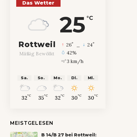
Das Wetter
25
°C
Rottweil
°
°
26
_
24
42%
Mäßig Bewölkt
3 km/h
Sa.
So.
Mo.
Di.
Mi.
°C
°C
°C
°C
°C
32
35
32
30
30
MEISTGELESEN
B 14/B 27 bei Rottweil: