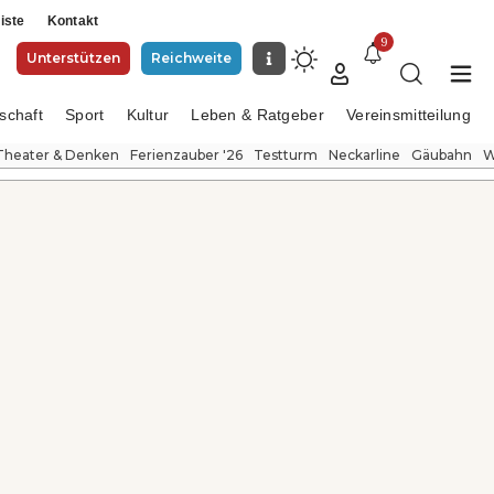
iste
Kontakt
9
Unterstützen
Reichweite
schaft
Sport
Kultur
Leben & Ratgeber
Vereinsmitteilung
Theater & Denken
Ferienzauber '26
Testturm
Neckarline
Gäubahn
W