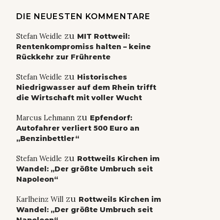
DIE NEUESTEN KOMMENTARE
zu
Stefan Weidle
MIT Rottweil:
Rentenkompromiss halten – keine
Rückkehr zur Frührente
zu
Stefan Weidle
Historisches
Niedrigwasser auf dem Rhein trifft
die Wirtschaft mit voller Wucht
zu
Marcus Lehmann
Epfendorf:
Autofahrer verliert 500 Euro an
„Benzinbettler“
zu
Stefan Weidle
Rottweils Kirchen im
Wandel: „Der größte Umbruch seit
Napoleon“
zu
Karlheinz Will
Rottweils Kirchen im
Wandel: „Der größte Umbruch seit