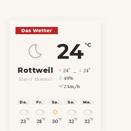
Das Wetter
24
°C
Rottweil
°
°
24
_
24
49%
Klarer Himmel
2 km/h
Do.
Fr.
Sa.
So.
Mo.
°C
°C
°C
°C
°C
23
28
30
32
32