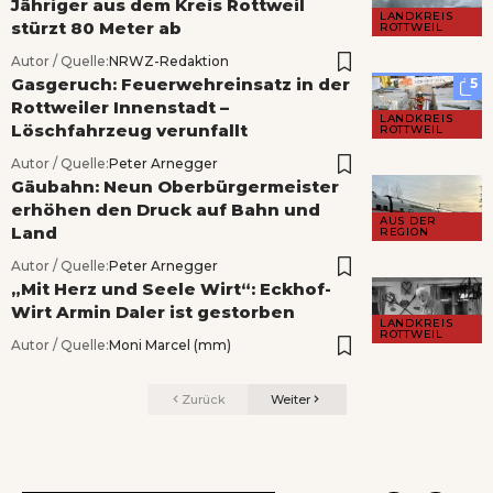
Jähriger aus dem Kreis Rottweil
LANDKREIS
stürzt 80 Meter ab
ROTTWEIL
Autor / Quelle:
NRWZ-Redaktion
Gasgeruch: Feuerwehreinsatz in der
5
Rottweiler Innenstadt –
LANDKREIS
Löschfahrzeug verunfallt
ROTTWEIL
Autor / Quelle:
Peter Arnegger
Gäubahn: Neun Oberbürgermeister
erhöhen den Druck auf Bahn und
AUS DER
Land
REGION
Autor / Quelle:
Peter Arnegger
„Mit Herz und Seele Wirt“: Eckhof-
Wirt Armin Daler ist gestorben
LANDKREIS
ROTTWEIL
Autor / Quelle:
Moni Marcel (mm)
Zurück
Weiter