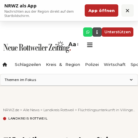
NRWZ als App
×
App öffnen
Nachrichten aus der Region direkt auf dem
Startbildschirm.
Unterstützen
Aa
Schlagzeilen
Kreis & Region
Polizei
Wirtschaft
Spo
Themen im Fokus
Landesgartenschau 2028
Science Center
Staatsmann: Theater & Denken
NRWZ.de
>
Alle News
>
Landkreis Rottweil
>
Flüchtlingsunterkunft in Villingendorf: Verwaltung teilt Details mit
Ferienzauber '26
LANDKREIS ROTTWEIL
Testturm
Neckarline
Gäubahn