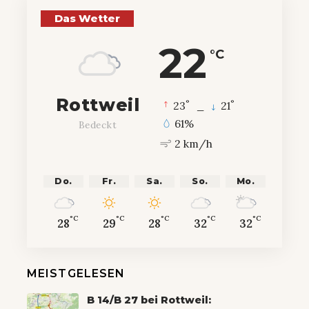
Das Wetter
22
°C
Rottweil
°
°
23
_
21
61%
Bedeckt
2 km/h
Do.
Fr.
Sa.
So.
Mo.
°C
°C
°C
°C
°C
28
29
28
32
32
MEISTGELESEN
B 14/B 27 bei Rottweil: