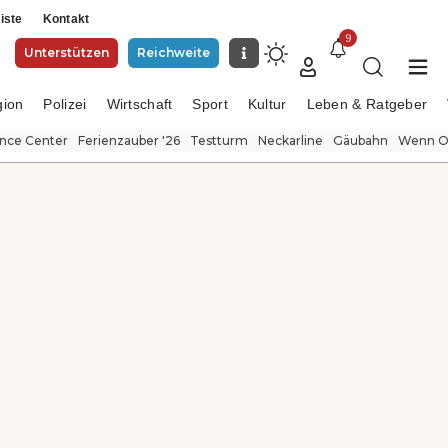
iste
Kontakt
9
Unterstützen
Reichweite
gion
Polizei
Wirtschaft
Sport
Kultur
Leben & Ratgeber
ence Center
Ferienzauber '26
Testturm
Neckarline
Gäubahn
Wenn Or