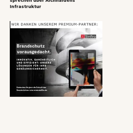
sprechen über Aichhaldens
Infrastruktur