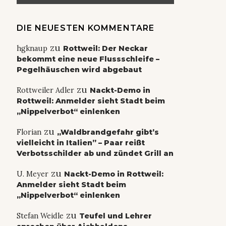
DIE NEUESTEN KOMMENTARE
zu
hgknaup
Rottweil: Der Neckar
bekommt eine neue Flussschleife –
Pegelhäuschen wird abgebaut
zu
Rottweiler Adler
Nackt-Demo in
Rottweil: Anmelder sieht Stadt beim
„Nippelverbot“ einlenken
zu
Florian
„Waldbrandgefahr gibt’s
vielleicht in Italien” – Paar reißt
Verbotsschilder ab und zündet Grill an
zu
U. Meyer
Nackt-Demo in Rottweil:
Anmelder sieht Stadt beim
„Nippelverbot“ einlenken
zu
Stefan Weidle
Teufel und Lehrer