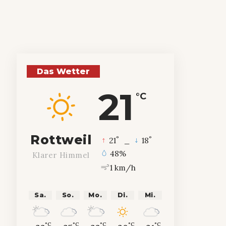
Das Wetter
21
°C
Rottweil
°
°
21
_
18
48%
Klarer Himmel
1 km/h
Sa.
So.
Mo.
Di.
Mi.
°C
°C
°C
°C
°C