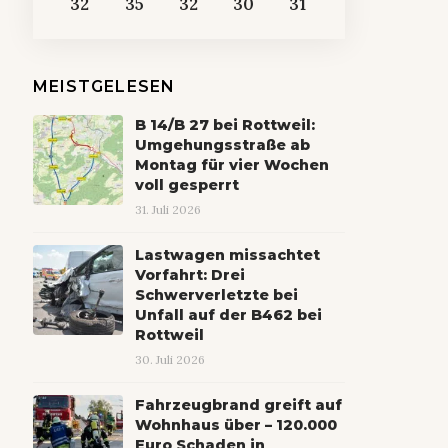
32
35
32
30
31
MEISTGELESEN
B 14/B 27 bei Rottweil:
Umgehungsstraße ab
Montag für vier Wochen
voll gesperrt
31. Juli 2026
Lastwagen missachtet
Vorfahrt: Drei
Schwerverletzte bei
Unfall auf der B462 bei
Rottweil
30. Juli 2026
Fahrzeugbrand greift auf
Wohnhaus über – 120.000
Euro Schaden in