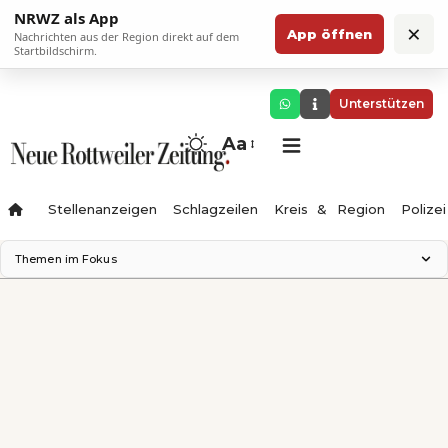
NRWZ als App
×
App öffnen
Nachrichten aus der Region direkt auf dem
Startbildschirm.
Unterstützen
Aa
Stellenanzeigen
Schlagzeilen
Kreis & Region
Polizei
Themen im Fokus
Landesgartenschau 2028
Zimmertheater Rottweil
Science Center
Ferienzauber '26
Testturm
Neckarline
Gäubahn