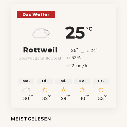
Das Wetter
25
°C
Rottweil
°
°
26
_
24
53%
Überwiegend Bewölkt
2 km/h
Mo.
Di.
Mi.
Do.
Fr.
°C
°C
°C
°C
°C
30
32
29
30
33
MEISTGELESEN