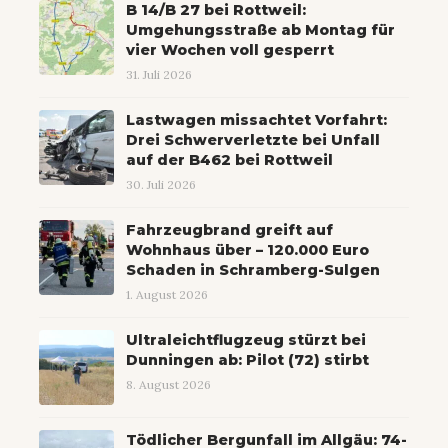
B 14/B 27 bei Rottweil:
Umgehungsstraße ab Montag für
vier Wochen voll gesperrt
31. Juli 2026
Lastwagen missachtet Vorfahrt:
Drei Schwerverletzte bei Unfall
auf der B462 bei Rottweil
30. Juli 2026
Fahrzeugbrand greift auf
Wohnhaus über – 120.000 Euro
Schaden in Schramberg-Sulgen
1. August 2026
Ultraleichtflugzeug stürzt bei
Dunningen ab: Pilot (72) stirbt
8. August 2026
Tödlicher Bergunfall im Allgäu: 74-