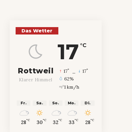
Das Wetter
17
°C
Rottweil
°
°
17
_
17
62%
Klarer Himmel
1 km/h
Fr.
Sa.
So.
Mo.
Di.
°C
°C
°C
°C
°C
28
30
32
33
28