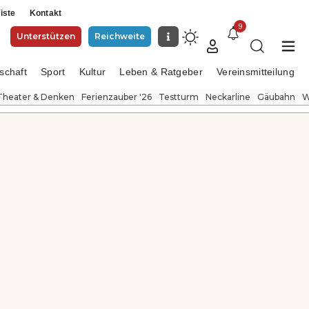
iste
Kontakt
9
Unterstützen
Reichweite
schaft
Sport
Kultur
Leben & Ratgeber
Vereinsmitteilung
Theater & Denken
Ferienzauber '26
Testturm
Neckarline
Gäubahn
W