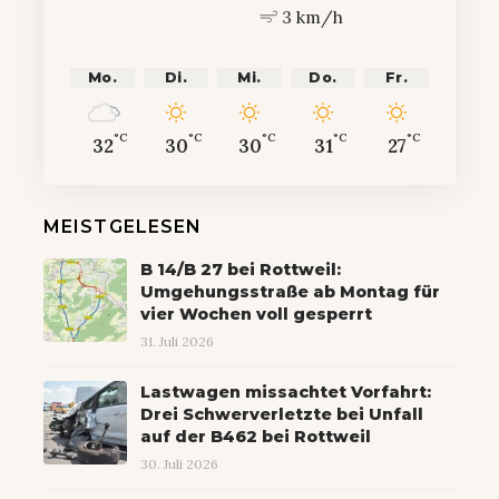
3 km/h
Mo.
Di.
Mi.
Do.
Fr.
°C
°C
°C
°C
°C
32
30
30
31
27
MEISTGELESEN
B 14/B 27 bei Rottweil:
Umgehungsstraße ab Montag für
vier Wochen voll gesperrt
31. Juli 2026
Lastwagen missachtet Vorfahrt:
Drei Schwerverletzte bei Unfall
auf der B462 bei Rottweil
30. Juli 2026