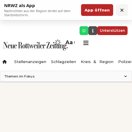
NRWZ als App
×
App öffnen
Nachrichten aus der Region direkt auf dem
Startbildschirm.
Unterstützen
Aa
Stellenanzeigen
Schlagzeilen
Kreis & Region
Polizei
Themen im Fokus
Landesgartenschau 2028
Zimmertheater Rottweil
Science Center
Ferienzauber '26
Testturm
Neckarline
Gäubahn