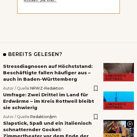
BEREITS GELESEN?
Stressdiagnosen auf Höchststand:
Beschäftigte fallen häufiger aus –
LANDKREIS
auch in Baden-Württemberg
ROTTWEIL
Autor / Quelle:
NRWZ-Redaktion
Umfrage: Zwei Drittel im Land für
Erdwärme – im Kreis Rottweil bleibt
LANDKREIS
sie schwierig
ROTTWEIL
Autor / Quelle:
Redaktion/pm
Slapstick, Spaß und ein italienisch
schnatternder Gockel:
Zimmertheater vor dem Ende der
KULTUR