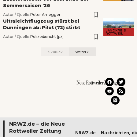
Sommersaison ’26
Autor / Quelle:
Peter Arnegger
Ultraleichtflugzeug stürzt bei
Dunningen ab: Pilot (72) stirbt
LANDKREIS
ROTTWEIL
Autor / Quelle:
Polizeibericht (pz)
Zurück
Weiter
NRWZ.de – die Neue
Rottweiler Zeitung
NRWZ.de – Nachrichten, die