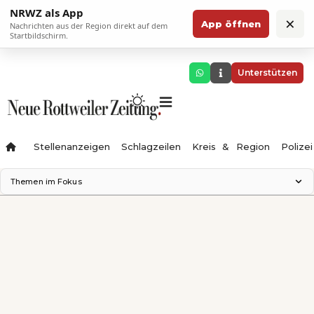
NRWZ als App
×
App öffnen
Nachrichten aus der Region direkt auf dem
Startbildschirm.
Unterstützen
Stellenanzeigen
Schlagzeilen
Kreis & Region
Polizei
Themen im Fokus
Landesgartenschau 2028
Zimmertheater Rottweil
Science Center
Ferienzauber '26
Testturm
Neckarline
Gäubahn