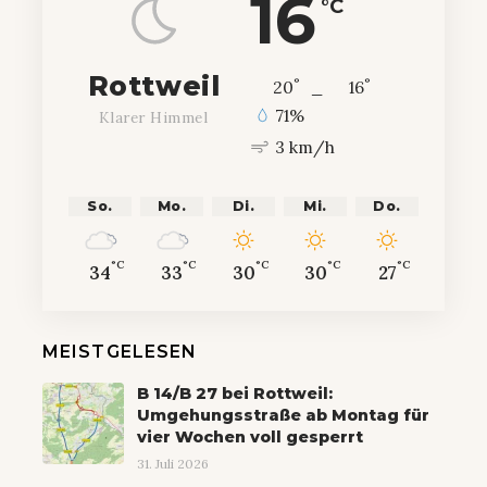
16
°C
Rottweil
°
°
20
_
16
71%
Klarer Himmel
3 km/h
So.
Mo.
Di.
Mi.
Do.
°C
°C
°C
°C
°C
34
33
30
30
27
MEISTGELESEN
B 14/B 27 bei Rottweil:
Umgehungsstraße ab Montag für
vier Wochen voll gesperrt
31. Juli 2026