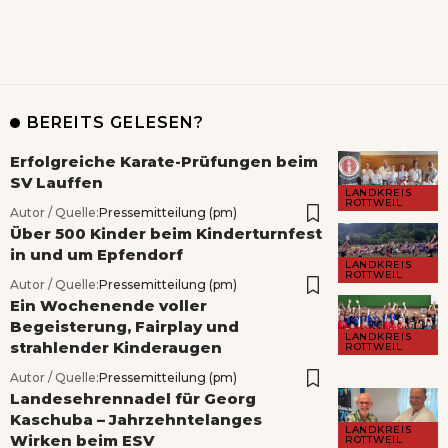
BEREITS GELESEN?
Erfolgreiche Karate-Prüfungen beim
SV Lauffen
LANDKREIS
ROTTWEIL
Autor / Quelle:
Pressemitteilung (pm)
Über 500 Kinder beim Kinderturnfest
in und um Epfendorf
LANDKREIS
ROTTWEIL
Autor / Quelle:
Pressemitteilung (pm)
Ein Wochenende voller
Begeisterung, Fairplay und
LANDKREIS
strahlender Kinderaugen
ROTTWEIL
Autor / Quelle:
Pressemitteilung (pm)
Landesehrennadel für Georg
Kaschuba – Jahrzehntelanges
LANDKREIS
Wirken beim ESV
ROTTWEIL