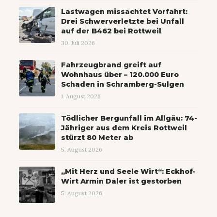
Lastwagen missachtet Vorfahrt:
Drei Schwerverletzte bei Unfall
auf der B462 bei Rottweil
30. Juli 2026
Fahrzeugbrand greift auf
Wohnhaus über – 120.000 Euro
Schaden in Schramberg-Sulgen
1. August 2026
Tödlicher Bergunfall im Allgäu: 74-
Jähriger aus dem Kreis Rottweil
stürzt 80 Meter ab
5. August 2026
„Mit Herz und Seele Wirt“: Eckhof-
Wirt Armin Daler ist gestorben
5. August 2026