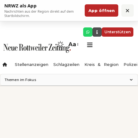
NRWZ als App
×
App öffnen
Nachrichten aus der Region direkt auf dem
Startbildschirm.
Unterstützen
Aa
Stellenanzeigen
Schlagzeilen
Kreis & Region
Polizei
Themen im Fokus
Landesgartenschau 2028
Zimmertheater Rottweil
Science Center
Ferienzauber '26
Testturm
Neckarline
Gäubahn