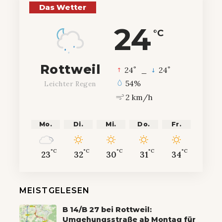
Das Wetter
24
°C
Rottweil
°
°
24
_
24
54%
Leichter Regen
2 km/h
Mo.
Di.
Mi.
Do.
Fr.
°C
°C
°C
°C
°C
23
32
30
31
34
MEISTGELESEN
B 14/B 27 bei Rottweil:
Umgehungsstraße ab Montag für