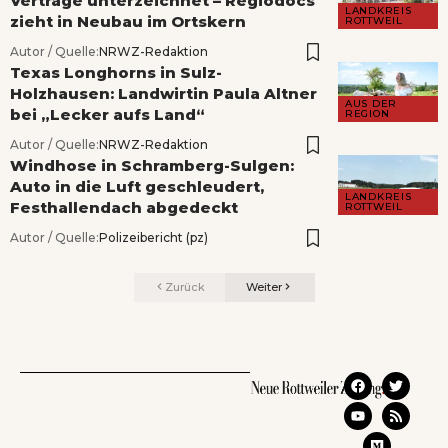
Verträge unterzeichnet – Regiodocs
LANDKREIS
zieht in Neubau im Ortskern
ROTTWEIL
Autor / Quelle:
NRWZ-Redaktion
Texas Longhorns in Sulz-
Holzhausen: Landwirtin Paula Altner
AUS DER
bei „Lecker aufs Land“
REGION
Autor / Quelle:
NRWZ-Redaktion
Windhose in Schramberg-Sulgen:
Auto in die Luft geschleudert,
LANDKREIS
Festhallendach abgedeckt
ROTTWEIL
Autor / Quelle:
Polizeibericht (pz)
Zurück
Weiter