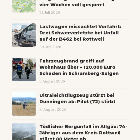
vier Wochen voll gesperrt
31. Juli 2026
Lastwagen missachtet Vorfahrt:
Drei Schwerverletzte bei Unfall
auf der B462 bei Rottweil
30. Juli 2026
Fahrzeugbrand greift auf
Wohnhaus über – 120.000 Euro
Schaden in Schramberg-Sulgen
1. August 2026
Ultraleichtflugzeug stürzt bei
Dunningen ab: Pilot (72) stirbt
8. August 2026
Tödlicher Bergunfall im Allgäu: 74-
Jähriger aus dem Kreis Rottweil
stürzt 80 Meter ab