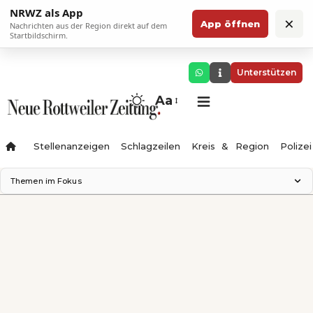
NRWZ als App
×
App öffnen
Nachrichten aus der Region direkt auf dem
Startbildschirm.
Unterstützen
Aa
Stellenanzeigen
Schlagzeilen
Kreis & Region
Polizei
Themen im Fokus
Landesgartenschau 2028
Zimmertheater Rottweil
Science Center
Ferienzauber '26
Testturm
Neckarline
Gäubahn