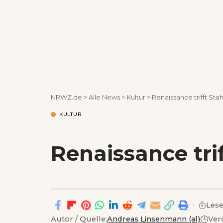
NRWZ.de
>
Alle News
>
Kultur
>
Renaissance trifft St
KULTUR
Renaissance tri
Lese
Autor / Quelle:
Andreas Linsenmann (al)
Ver