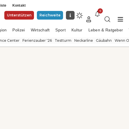
iste
Kontakt
9
Unterstützen
Reichweite
gion
Polizei
Wirtschaft
Sport
Kultur
Leben & Ratgeber
ence Center
Ferienzauber '26
Testturm
Neckarline
Gäubahn
Wenn Or