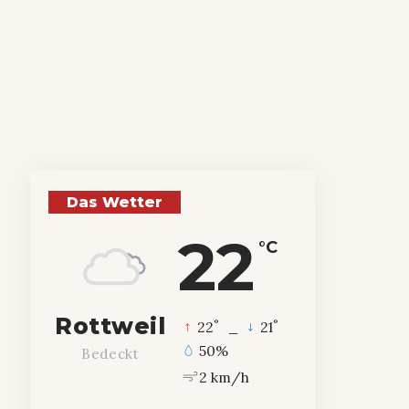
Das Wetter
22
°C
Rottweil
°
°
22
_
21
50%
Bedeckt
2 km/h