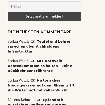
DIE NEUESTEN KOMMENTARE
zu
Stefan Weidle
Teufel und Lehrer
sprechen über Aichhaldens
Infrastruktur
zu
Stefan Weidle
MIT Rottweil:
Rentenkompromiss halten – keine
Rückkehr zur Frührente
zu
Stefan Weidle
Historisches
Niedrigwasser auf dem Rhein trifft
die Wirtschaft mit voller Wucht
zu
Marcus Lehmann
Epfendorf:
Autofahrer verliert 500 Euro an