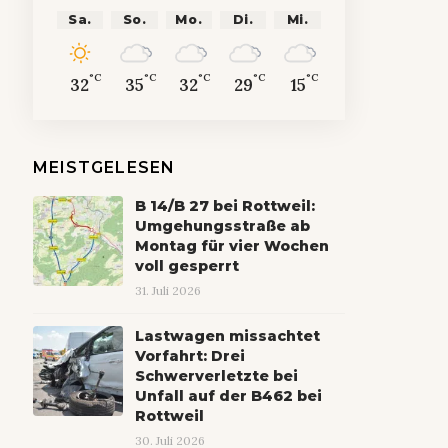
Sa.
So.
Mo.
Di.
Mi.
°C
°C
°C
°C
°C
32
35
32
29
15
MEISTGELESEN
B 14/B 27 bei Rottweil:
Umgehungsstraße ab
Montag für vier Wochen
voll gesperrt
31. Juli 2026
Lastwagen missachtet
Vorfahrt: Drei
Schwerverletzte bei
Unfall auf der B462 bei
Rottweil
30. Juli 2026