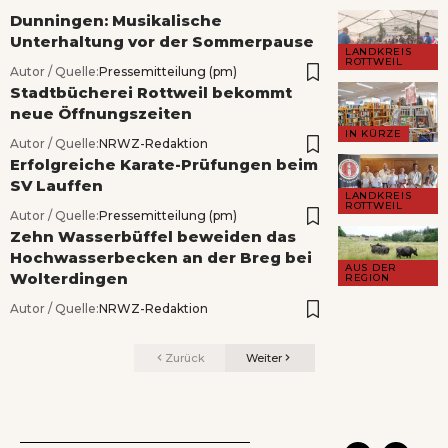
Dunningen: Musikalische
Unterhaltung vor der Sommerpause
LANDKREIS
ROTTWEIL
Autor / Quelle:
Pressemitteilung (pm)
Stadtbücherei Rottweil bekommt
neue Öffnungszeiten
IN KÜRZE
Autor / Quelle:
NRWZ-Redaktion
Erfolgreiche Karate-Prüfungen beim
SV Lauffen
LANDKREIS
ROTTWEIL
Autor / Quelle:
Pressemitteilung (pm)
Zehn Wasserbüffel beweiden das
Hochwasserbecken an der Breg bei
AUS DER
Wolterdingen
REGION
Autor / Quelle:
NRWZ-Redaktion
Zurück
Weiter