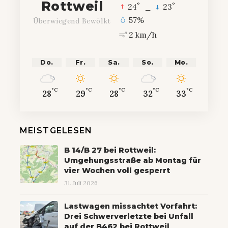
Rottweil
°
°
24
_
23
57%
Überwiegend Bewölkt
2 km/h
Do.
Fr.
Sa.
So.
Mo.
°C
°C
°C
°C
°C
28
29
28
32
33
MEISTGELESEN
B 14/B 27 bei Rottweil:
Umgehungsstraße ab Montag für
vier Wochen voll gesperrt
31. Juli 2026
Lastwagen missachtet Vorfahrt:
Drei Schwerverletzte bei Unfall
auf der B462 bei Rottweil