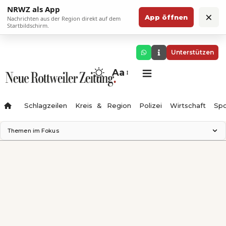
NRWZ als App
×
App öffnen
Nachrichten aus der Region direkt auf dem
Startbildschirm.
Unterstützen
Aa
Schlagzeilen
Kreis & Region
Polizei
Wirtschaft
Spo
Themen im Fokus
Landesgartenschau 2028
Science Center
Staatsmann: Theater & Denken
Ferienzauber '26
Testturm
Neckarline
Gäubahn