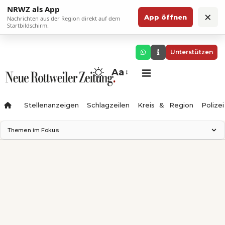
NRWZ als App
×
App öffnen
Nachrichten aus der Region direkt auf dem
Startbildschirm.
Unterstützen
Aa
Stellenanzeigen
Schlagzeilen
Kreis & Region
Polizei
Themen im Fokus
Landesgartenschau 2028
Zimmertheater Rottweil
Science Center
Ferienzauber '26
Testturm
Neckarline
Gäubahn