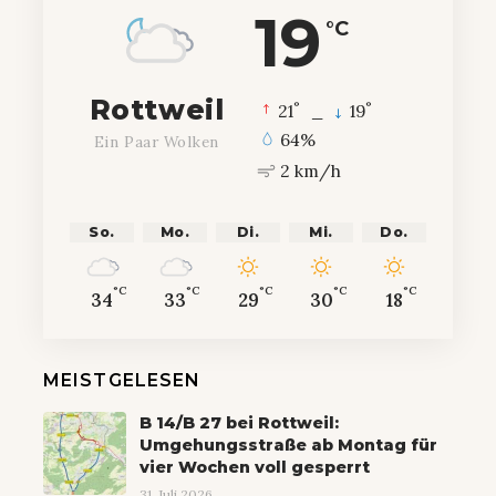
19
°C
Rottweil
°
°
21
_
19
64%
Ein Paar Wolken
2 km/h
So.
Mo.
Di.
Mi.
Do.
°C
°C
°C
°C
°C
34
33
29
30
18
MEISTGELESEN
B 14/B 27 bei Rottweil:
Umgehungsstraße ab Montag für
vier Wochen voll gesperrt
31. Juli 2026