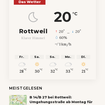
Das Wetter
20
°C
Rottweil
°
°
20
_
20
60%
Klarer Himmel
1 km/h
Fr.
Sa.
So.
Mo.
Di.
°C
°C
°C
°C
°C
28
30
32
33
21
MEISTGELESEN
B 14/B 27 bei Rottweil:
Umgehungsstraße ab Montag für