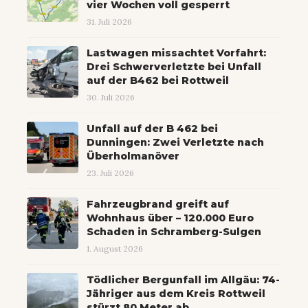
vier Wochen voll gesperrt
31. Juli 2026
Lastwagen missachtet Vorfahrt:
Drei Schwerverletzte bei Unfall
auf der B462 bei Rottweil
30. Juli 2026
Unfall auf der B 462 bei
Dunningen: Zwei Verletzte nach
Überholmanöver
23. Juli 2026
Fahrzeugbrand greift auf
Wohnhaus über – 120.000 Euro
Schaden in Schramberg-Sulgen
1. August 2026
Tödlicher Bergunfall im Allgäu: 74-
Jähriger aus dem Kreis Rottweil
stürzt 80 Meter ab