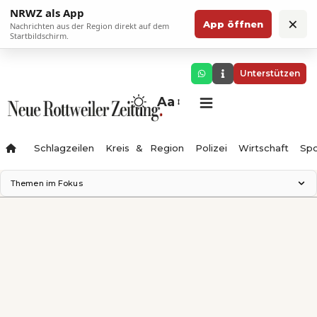
NRWZ als App
×
App öffnen
Nachrichten aus der Region direkt auf dem
Startbildschirm.
Unterstützen
Aa
Schlagzeilen
Kreis & Region
Polizei
Wirtschaft
Spo
Themen im Fokus
Landesgartenschau 2028
Science Center
Staatsmann: Theater & Denken
Ferienzauber '26
Testturm
Neckarline
Gäubahn