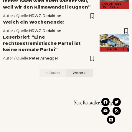
leerer Bach wird nicht wieder voll,
LANDKREIS
weil wir den Klimawandel leugnen”
ROTTWEIL
Autor / Quelle:
NRWZ-Redaktion
Welch ein Wochenende!
Autor / Quelle:
NRWZ-Redaktion
Leserbrief: “Eine
rechtsextremistische Partei ist
keine normale Partei”
LESERBRIEFE
Autor / Quelle:
Peter Arnegger
Zurück
Weiter