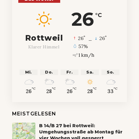
26
°C
Rottweil
°
°
26
_
26
57%
Klarer Himmel
1 km/h
Mi.
Do.
Fr.
Sa.
So.
°C
°C
°C
°C
°C
26
28
26
28
33
MEISTGELESEN
B 14/B 27 bei Rottweil:
Umgehungsstraße ab Montag für
vier Wochen voll gesperrt