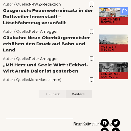
Autor / Quelle:
NRWZ-Redaktion
Gasgeruch: Feuerwehreinsatz in der
5
Rottweiler Innenstadt –
LANDKREIS
Löschfahrzeug verunfallt
ROTTWEIL
Autor / Quelle:
Peter Arnegger
Gäubahn: Neun Oberbürgermeister
erhöhen den Druck auf Bahn und
AUS DER
Land
REGION
Autor / Quelle:
Peter Arnegger
„Mit Herz und Seele Wirt“: Eckhof-
Wirt Armin Daler ist gestorben
LANDKREIS
ROTTWEIL
Autor / Quelle:
Moni Marcel (mm)
Zurück
Weiter