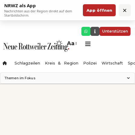
NRWZ als App
×
App öffnen
Nachrichten aus der Region direkt auf dem
Startbildschirm.
Unterstützen
Aa
Schlagzeilen
Kreis & Region
Polizei
Wirtschaft
Spo
Themen im Fokus
Landesgartenschau 2028
Science Center
Staatsmann: Theater & Denken
Ferienzauber '26
Testturm
Neckarline
Gäubahn