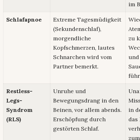
im B
Schlafapnoe
Extreme Tagesmüdigkeit
Wie
(Sekundenschlaf),
Atem
morgendliche
zu 
Kopfschmerzen, lautes
Wec
Schnarchen wird vom
und
Partner bemerkt.
Sau
führ
Restless-
Unruhe und
Una
Legs-
Bewegungsdrang in den
Mis
Syndrom
Beinen, vor allem abends.
in d
(RLS)
Erschöpfung durch
das 
gestörten Schlaf.
ver
zum