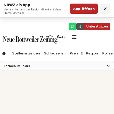
NRWZ als App
×
App öffnen
Nachrichten aus der Region direkt auf dem
Startbildschirm.
Unterstützen
Aa
Stellenanzeigen
Schlagzeilen
Kreis & Region
Polizei
Themen im Fokus
Landesgartenschau 2028
Zimmertheater Rottweil
Science Center
Ferienzauber '26
Testturm
Neckarline
Gäubahn