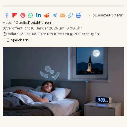
Lesezeit 30 Min.
Autor / Quelle:
Redaktion/pm
Veröffentlicht 10. Januar 2026 um 19.00 Uhr
Update 12. Januar 2026 um 10.55 Uhr
▣
PDF erzeugen