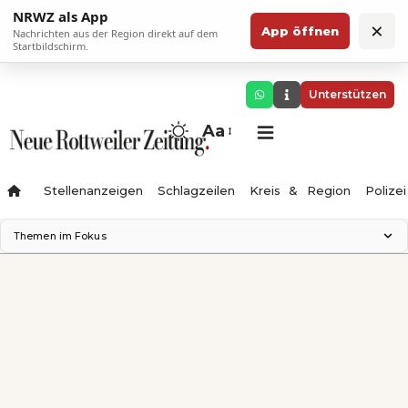
NRWZ als App
×
App öffnen
Nachrichten aus der Region direkt auf dem
Startbildschirm.
Unterstützen
Aa
Stellenanzeigen
Schlagzeilen
Kreis & Region
Polizei
Themen im Fokus
Landesgartenschau 2028
Zimmertheater Rottweil
Science Center
Ferienzauber '26
Testturm
Neckarline
Gäubahn