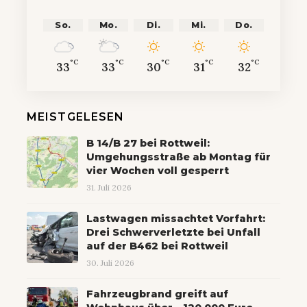
So.
Mo.
Di.
Mi.
Do.
°C
°C
°C
°C
°C
33
33
30
31
32
MEISTGELESEN
B 14/B 27 bei Rottweil:
Umgehungsstraße ab Montag für
vier Wochen voll gesperrt
31. Juli 2026
Lastwagen missachtet Vorfahrt:
Drei Schwerverletzte bei Unfall
auf der B462 bei Rottweil
30. Juli 2026
Fahrzeugbrand greift auf