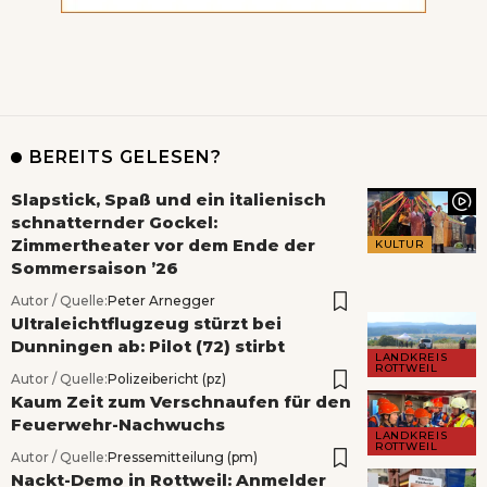
BEREITS GELESEN?
Slapstick, Spaß und ein italienisch
schnatternder Gockel:
Zimmertheater vor dem Ende der
KULTUR
Sommersaison ’26
Autor / Quelle:
Peter Arnegger
Ultraleichtflugzeug stürzt bei
Dunningen ab: Pilot (72) stirbt
LANDKREIS
ROTTWEIL
Autor / Quelle:
Polizeibericht (pz)
Kaum Zeit zum Verschnaufen für den
Feuerwehr-Nachwuchs
LANDKREIS
ROTTWEIL
Autor / Quelle:
Pressemitteilung (pm)
Nackt-Demo in Rottweil: Anmelder