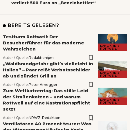
verliert 500 Euro an „Benzinbettler“
BEREITS GELESEN?
Testturm Rottweil: Der
Besucherführer für das moderne
LANDKREIS
Wahrzeichen
ROTTWEIL
Autor / Quelle:
Redaktion/pm
„Waldbrandgefahr gibt’s vielleicht in
Italien” – Paar reißt Verbotsschilder
LANDKREIS
ab und zündet Grill an
ROTTWEIL
Autor / Quelle:
Peter Arnegger
Zum Weltkatzentag: Das stille Leid
der Straßenkatzen – und warum
LANDKREIS
Rottweil auf eine Kastrationspflicht
ROTTWEIL
setzt
Autor / Quelle:
NRWZ-Redaktion
Ventilatoren 40 Prozent teurer: Was
der Hitzesommer Käufer im Kreis