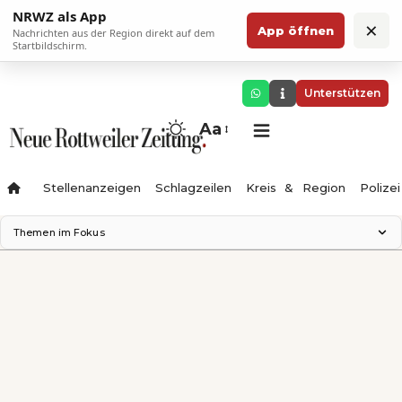
NRWZ als App
×
App öffnen
Nachrichten aus der Region direkt auf dem
Startbildschirm.
Unterstützen
Aa
Stellenanzeigen
Schlagzeilen
Kreis & Region
Polizei
Themen im Fokus
Landesgartenschau 2028
Zimmertheater Rottweil
Science Center
Ferienzauber '26
Testturm
Neckarline
Gäubahn