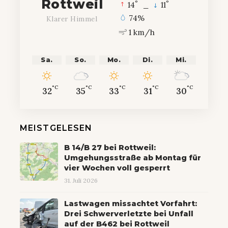
Rottweil
°
°
14
_
11
74%
Klarer Himmel
1 km/h
Sa.
So.
Mo.
Di.
Mi.
°C
°C
°C
°C
°C
32
35
33
31
30
MEISTGELESEN
B 14/B 27 bei Rottweil:
Umgehungsstraße ab Montag für
vier Wochen voll gesperrt
31. Juli 2026
Lastwagen missachtet Vorfahrt:
Drei Schwerverletzte bei Unfall
auf der B462 bei Rottweil