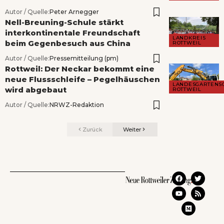
Autor / Quelle:
Peter Arnegger
Nell-Breuning-Schule stärkt
interkontinentale Freundschaft
LANDKREIS
beim Gegenbesuch aus China
ROTTWEIL
Autor / Quelle:
Pressemitteilung (pm)
Rottweil: Der Neckar bekommt eine
neue Flussschleife – Pegelhäuschen
LANDESGARTENS
wird abgebaut
ROTTWEIL
Autor / Quelle:
NRWZ-Redaktion
Zurück
Weiter