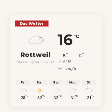
Das Wetter
16
°C
Rottweil
°
°
16
_
15
62%
Überwiegend Bewölkt
1 km/h
Fr.
Sa.
So.
Mo.
Di.
°C
°C
°C
°C
°C
28
32
33
31
31