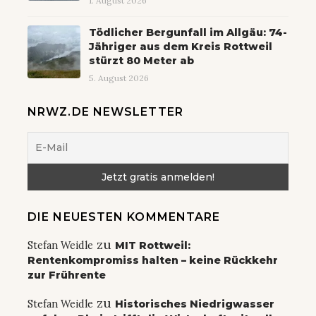
1. August 2026
Tödlicher Bergunfall im Allgäu: 74-
Jähriger aus dem Kreis Rottweil
stürzt 80 Meter ab
5. August 2026
NRWZ.DE NEWSLETTER
DIE NEUESTEN KOMMENTARE
zu
Stefan Weidle
MIT Rottweil:
Rentenkompromiss halten – keine Rückkehr
zur Frührente
zu
Stefan Weidle
Historisches Niedrigwasser