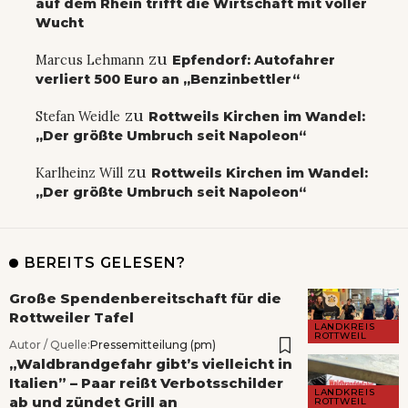
auf dem Rhein trifft die Wirtschaft mit voller
Wucht
zu
Marcus Lehmann
Epfendorf: Autofahrer
verliert 500 Euro an „Benzinbettler“
zu
Stefan Weidle
Rottweils Kirchen im Wandel:
„Der größte Umbruch seit Napoleon“
zu
Karlheinz Will
Rottweils Kirchen im Wandel:
„Der größte Umbruch seit Napoleon“
BEREITS GELESEN?
Große Spendenbereitschaft für die
Rottweiler Tafel
LANDKREIS
ROTTWEIL
Autor / Quelle:
Pressemitteilung (pm)
„Waldbrandgefahr gibt’s vielleicht in
Italien” – Paar reißt Verbotsschilder
LANDKREIS
ab und zündet Grill an
ROTTWEIL