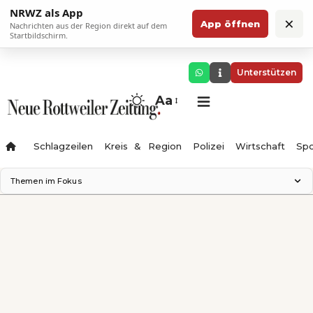
NRWZ als App
×
App öffnen
Nachrichten aus der Region direkt auf dem
Startbildschirm.
Unterstützen
Aa
Schlagzeilen
Kreis & Region
Polizei
Wirtschaft
Spo
Themen im Fokus
Landesgartenschau 2028
Science Center
Staatsmann: Theater & Denken
Ferienzauber '26
Testturm
Neckarline
Gäubahn