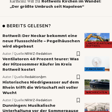
zu
Karlheinz Will
Rottweils Kirchen im Wandel:
„Der größte Umbruch seit Napoleon“
BEREITS GELESEN?
Rottweil: Der Neckar bekommt eine
neue Flussschleife – Pegelhäuschen
LANDESGARTENS
wird abgebaut
ROTTWEIL
Autor / Quelle:
NRWZ-Redaktion
Ventilatoren 40 Prozent teurer: Was
der Hitzesommer Käufer im Kreis
Rottweil kostet
PANORAMA
Autor / Quelle:
Redaktion/pm
Historisches Niedrigwasser auf dem
Rhein trifft die Wirtschaft mit voller
Wucht
NACHRICHTEN
Autor / Quelle:
NRWZ-Redaktion
Dunningen: Musikalische
Unterhaltung vor der Sommerpause