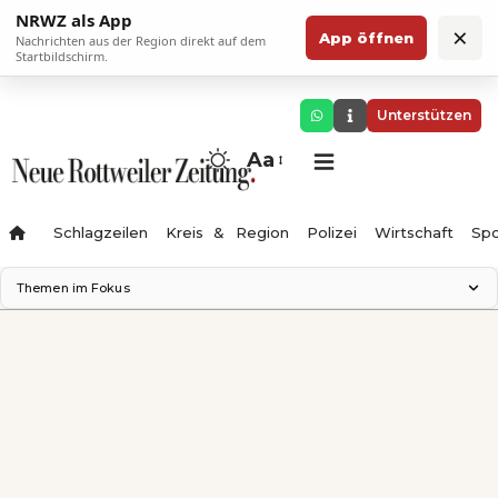
NRWZ als App
×
App öffnen
Nachrichten aus der Region direkt auf dem
Startbildschirm.
Unterstützen
Aa
Schlagzeilen
Kreis & Region
Polizei
Wirtschaft
Spo
Themen im Fokus
Landesgartenschau 2028
Science Center
Staatsmann: Theater & Denken
Ferienzauber '26
Testturm
Neckarline
Gäubahn