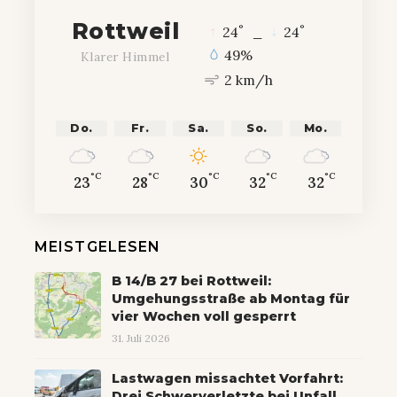
Rottweil
°
°
24
_
24
49%
Klarer Himmel
2 km/h
Do.
Fr.
Sa.
So.
Mo.
°C
°C
°C
°C
°C
23
28
30
32
32
MEISTGELESEN
B 14/B 27 bei Rottweil:
Umgehungsstraße ab Montag für
vier Wochen voll gesperrt
31. Juli 2026
Lastwagen missachtet Vorfahrt:
Drei Schwerverletzte bei Unfall