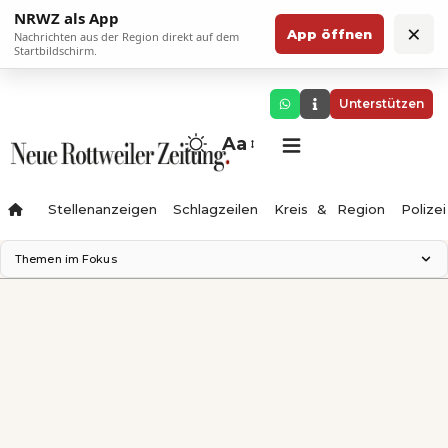
NRWZ als App
×
App öffnen
Nachrichten aus der Region direkt auf dem
Startbildschirm.
Unterstützen
Aa
Stellenanzeigen
Schlagzeilen
Kreis & Region
Polizei
Themen im Fokus
Landesgartenschau 2028
Zimmertheater Rottweil
Science Center
Ferienzauber '26
Testturm
Neckarline
Gäubahn