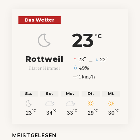
Das Wetter
23
°C
Rottweil
°
°
23
_
23
49%
Klarer Himmel
1 km/h
Sa.
So.
Mo.
Di.
Mi.
°C
°C
°C
°C
°C
23
34
33
29
30
MEISTGELESEN