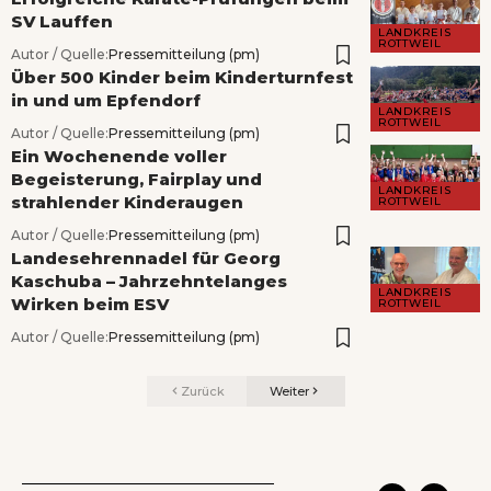
SV Lauffen
LANDKREIS
ROTTWEIL
Autor / Quelle:
Pressemitteilung (pm)
Über 500 Kinder beim Kinderturnfest
in und um Epfendorf
LANDKREIS
ROTTWEIL
Autor / Quelle:
Pressemitteilung (pm)
Ein Wochenende voller
Begeisterung, Fairplay und
LANDKREIS
strahlender Kinderaugen
ROTTWEIL
Autor / Quelle:
Pressemitteilung (pm)
Landesehrennadel für Georg
Kaschuba – Jahrzehntelanges
LANDKREIS
Wirken beim ESV
ROTTWEIL
Autor / Quelle:
Pressemitteilung (pm)
Zurück
Weiter