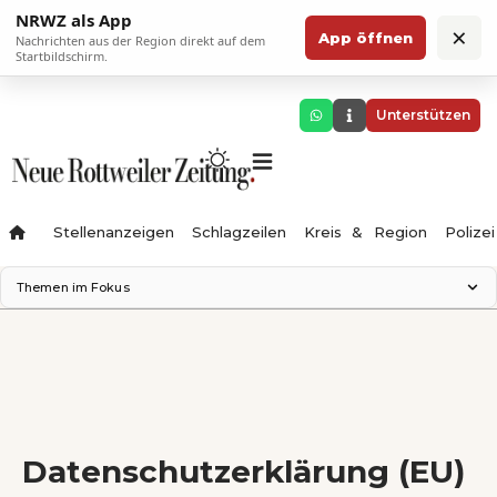
NRWZ als App
×
App öffnen
Nachrichten aus der Region direkt auf dem
Startbildschirm.
Unterstützen
Stellenanzeigen
Schlagzeilen
Kreis & Region
Polizei
Themen im Fokus
Landesgartenschau 2028
Zimmertheater Rottweil
Science Center
Ferienzauber '26
Testturm
Neckarline
Datenschutzerklärung (EU)
Gäubahn