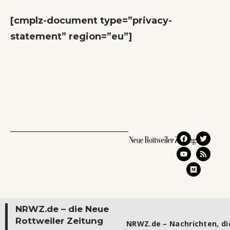
Wenn Orte erzählen ...
- Anzeige -
[cmplz-document type=”privacy-
statement” region=”eu”]
NRWZ.de – die Neue
Rottweiler Zeitung
NRWZ.de – Nachrichten, die