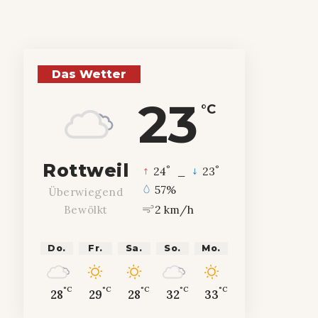
Das Wetter
23
°C
Rottweil
°
°
24
_
23
57%
Überwiegend
2 km/h
Bewölkt
Do.
Fr.
Sa.
So.
Mo.
°C
°C
°C
°C
°C
28
29
28
32
33