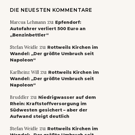
DIE NEUESTEN KOMMENTARE
zu
Marcus Lehmann
Epfendorf:
Autofahrer verliert 500 Euro an
„Benzinbettler“
zu
Stefan Weidle
Rottweils Kirchen im
Wandel: „Der größte Umbruch seit
Napoleon“
zu
Karlheinz Will
Rottweils Kirchen im
Wandel: „Der größte Umbruch seit
Napoleon“
zu
Bruddler
Niedrigwasser auf dem
Rhein: Kraftstoffversorgung im
Südwesten gesichert – aber der
Aufwand steigt deutlich
zu
Stefan Weidle
Rottweils Kirchen im