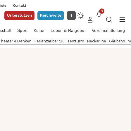
iste
Kontakt
9
Unterstützen
Reichweite
schaft
Sport
Kultur
Leben & Ratgeber
Vereinsmitteilung
Theater & Denken
Ferienzauber '26
Testturm
Neckarline
Gäubahn
W