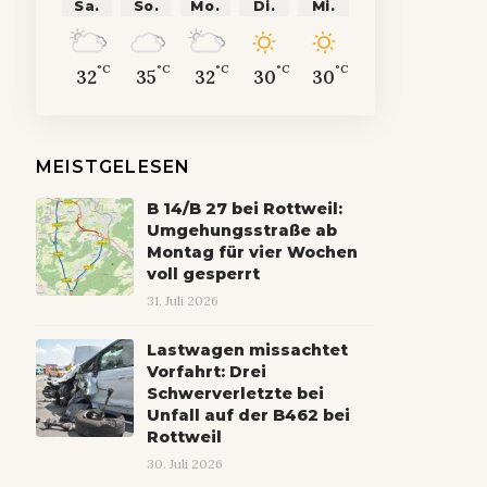
Sa.
So.
Mo.
Di.
Mi.
°C
°C
°C
°C
°C
32
35
32
30
30
MEISTGELESEN
B 14/B 27 bei Rottweil:
Umgehungsstraße ab
Montag für vier Wochen
voll gesperrt
31. Juli 2026
Lastwagen missachtet
Vorfahrt: Drei
Schwerverletzte bei
Unfall auf der B462 bei
Rottweil
30. Juli 2026