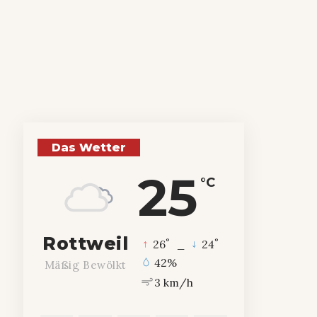
Das Wetter
25
°C
Rottweil
°
°
26
_
24
42%
Mäßig Bewölkt
3 km/h