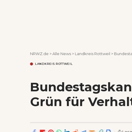
NRWZ.de
>
Alle News
>
Landkreis Rottweil
>
Bundestag
LANDKREIS ROTTWEIL
Bundestagskandi
Grün für Verha