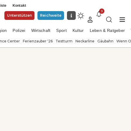
iste
Kontakt
9
Unterstützen
Reichweite
gion
Polizei
Wirtschaft
Sport
Kultur
Leben & Ratgeber
ence Center
Ferienzauber '26
Testturm
Neckarline
Gäubahn
Wenn Or