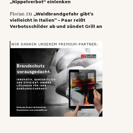
„Nippelverbot“ einlenken
zu
Florian
„Waldbrandgefahr gibt’s
vielleicht in Italien” – Paar reißt
Verbotsschilder ab und zündet Grill an