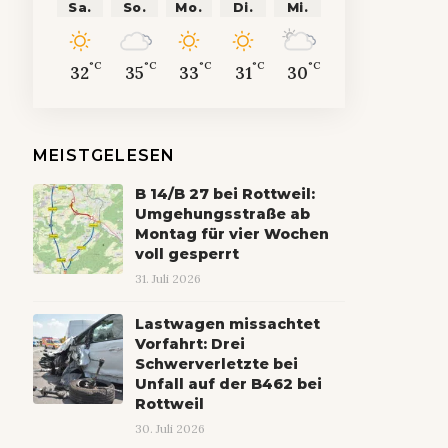
Sa.
So.
Mo.
Di.
Mi.
°C
°C
°C
°C
°C
32
35
33
31
30
MEISTGELESEN
B 14/B 27 bei Rottweil:
Umgehungsstraße ab
Montag für vier Wochen
voll gesperrt
31. Juli 2026
Lastwagen missachtet
Vorfahrt: Drei
Schwerverletzte bei
Unfall auf der B462 bei
Rottweil
30. Juli 2026