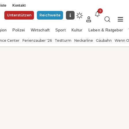
iste
Kontakt
9
Unterstützen
Reichweite
gion
Polizei
Wirtschaft
Sport
Kultur
Leben & Ratgeber
ence Center
Ferienzauber '26
Testturm
Neckarline
Gäubahn
Wenn Or