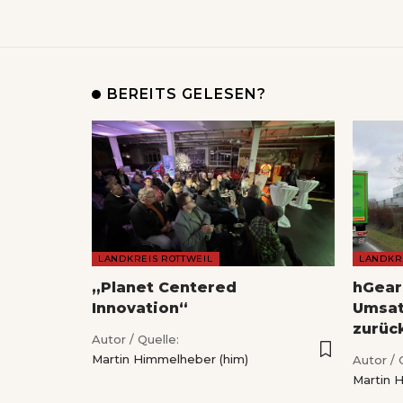
BEREITS GELESEN?
LANDKREIS ROTTWEIL
LANDKR
„Planet Centered
hGear
Innovation“
Umsat
zurüc
Autor / Quelle:
Martin Himmelheber (him)
Autor / 
Martin 