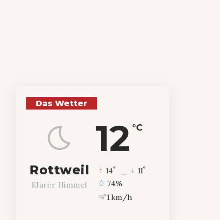
Das Wetter
12
°C
Rottweil
°
°
14
_
11
74%
Klarer Himmel
1 km/h