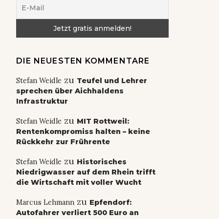
DIE NEUESTEN KOMMENTARE
zu
Stefan Weidle
Teufel und Lehrer
sprechen über Aichhaldens
Infrastruktur
zu
Stefan Weidle
MIT Rottweil:
Rentenkompromiss halten – keine
Rückkehr zur Frührente
zu
Stefan Weidle
Historisches
Niedrigwasser auf dem Rhein trifft
die Wirtschaft mit voller Wucht
zu
Marcus Lehmann
Epfendorf:
Autofahrer verliert 500 Euro an