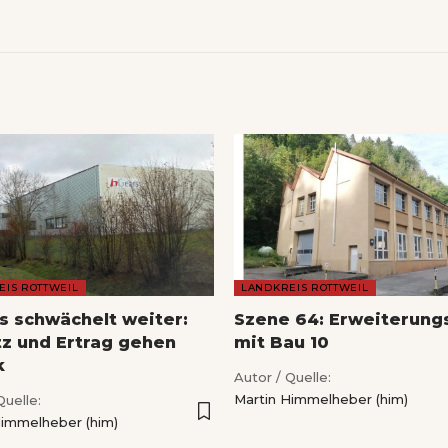
EIS ROTTWEIL
LANDKREIS ROTTWEIL
s schwächelt weiter:
Szene 64: Erweiterung
z und Ertrag gehen
mit Bau 10
k
Autor / Quelle:
Martin Himmelheber (him)
Quelle:
Himmelheber (him)