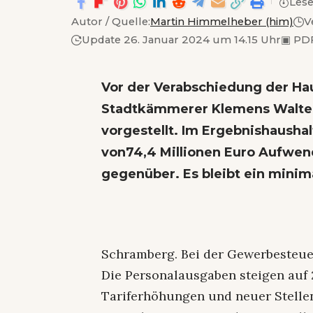
Lese
Autor / Quelle:
Martin Himmelheber (him)
V
Update 26. Januar 2024 um 14.15 Uhr
▣
PDF
Vor der
Verabschiedung der Ha
Stadtkämmerer Klemens Walter
vorgestellt. Im Ergebnishausha
von74,4 Millionen Euro Aufwen
gegenüber. Es bleibt ein minim
Schramberg. Bei der Gewerbesteuer
Die Personalausgaben steigen auf 
Tariferhöhungen und neuer Stelle