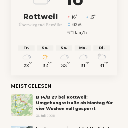
Rottweil
°
°
16
_
15
62%
Überwiegend Bewölkt
1 km/h
Fr.
Sa.
So.
Mo.
Di.
°C
°C
°C
°C
°C
28
32
33
31
31
MEISTGELESEN
B 14/B 27 bei Rottweil:
Umgehungsstraße ab Montag für
vier Wochen voll gesperrt
31. Juli 2026