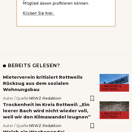
BEREITS GELESEN?
Mieterverein kritisiert Rottweils
Rückzug aus dem sozialen
LANDKREIS
Wohnungsbau
ROTTWEIL
Autor / Quelle:
NRWZ-Redaktion
Trockenheit im Kreis Rottweil: „Ein
leerer Bach wird nicht wieder voll,
LANDKREIS
weil wir den Klimawandel leugnen”
ROTTWEIL
Autor / Quelle:
NRWZ-Redaktion
Welch ein Wochenende!