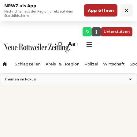
NRWZ als App
×
App öffnen
Nachrichten aus der Region direkt auf dem
Startbildschirm.
Unterstützen
Aa
Schlagzeilen
Kreis & Region
Polizei
Wirtschaft
Spo
Themen im Fokus
Landesgartenschau 2028
Science Center
Staatsmann: Theater & Denken
Ferienzauber '26
Testturm
Neckarline
Gäubahn