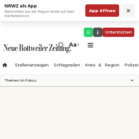
NRWZ als App
×
App öffnen
Nachrichten aus der Region direkt auf dem
Startbildschirm.
Unterstützen
Aa
Stellenanzeigen
Schlagzeilen
Kreis & Region
Polizei
Themen im Fokus
Landesgartenschau 2028
Zimmertheater Rottweil
Science Center
Ferienzauber '26
Testturm
Neckarline
Gäubahn