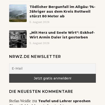
Tödlicher Bergunfall im Allgäu: 74-
Jähriger aus dem Kreis Rottweil
stürzt 80 Meter ab
5. August 2026
„Mit Herz und Seele Wirt“: Eckhof-
Wirt Armin Daler ist gestorben
5. August 2026
NRWZ.DE NEWSLETTER
DIE NEUESTEN KOMMENTARE
zu
Stefan Weidle
Teufel und Lehrer sprechen