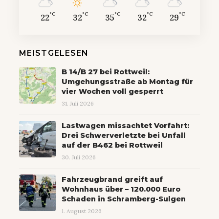
°C
°C
°C
°C
°C
22
32
35
32
29
MEISTGELESEN
B 14/B 27 bei Rottweil:
Umgehungsstraße ab Montag für
vier Wochen voll gesperrt
31. Juli 2026
Lastwagen missachtet Vorfahrt:
Drei Schwerverletzte bei Unfall
auf der B462 bei Rottweil
30. Juli 2026
Fahrzeugbrand greift auf
Wohnhaus über – 120.000 Euro
Schaden in Schramberg-Sulgen
1. August 2026