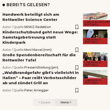
BEREITS GELESEN?
Handwerk beteiligt sich am
Rottweiler Science Center
LANDESGARTENS
ROTTWEIL
Autor / Quelle:
NRWZ-Redaktion
Kinderschutzbund geht neue Wege:
Samstagsbetreuung statt
LANDKREIS
Kinderpark
ROTTWEIL
Autor / Quelle:
Moni Marcel (mm)
Große Spendenbereitschaft für die
Rottweiler Tafel
LANDKREIS
ROTTWEIL
Autor / Quelle:
Pressemitteilung (pm)
„Waldbrandgefahr gibt’s vielleicht in
Italien” – Paar reißt Verbotsschilder
LANDKREIS
ab und zündet Grill an
ROTTWEIL
Autor / Quelle:
Peter Arnegger
Zurück
Weiter