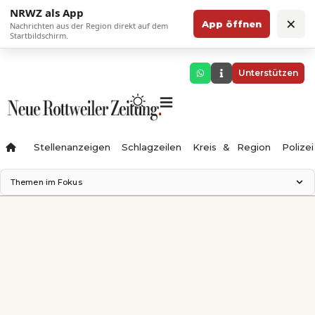
NRWZ als App
×
App öffnen
Nachrichten aus der Region direkt auf dem
Startbildschirm.
Unterstützen
Stellenanzeigen
Schlagzeilen
Kreis & Region
Polizei
Themen im Fokus
Landesgartenschau 2028
Zimmertheater Rottweil
Science Center
Ferienzauber '26
Testturm
Neckarline
Gäubahn