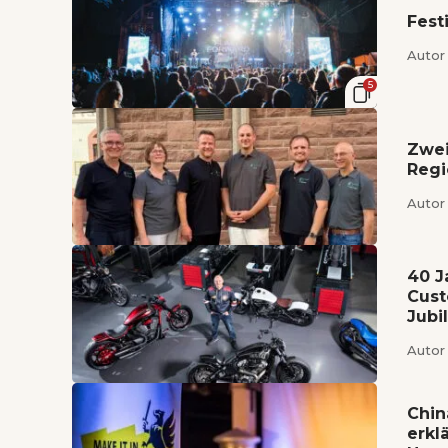
Fest
Autor 
5
Zwei
Reg
Autor 
40 J
Cust
Jubi
Autor 
Chin
erkl