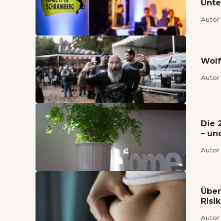
Unt
Autor 
Wolf
Autor 
Die 
– un
Autor 
Über
Risi
Autor 