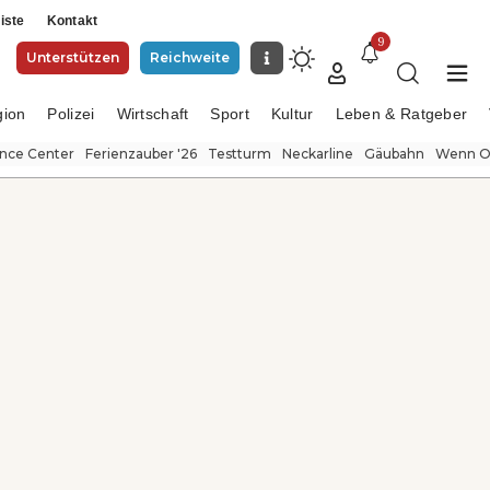
iste
Kontakt
9
Unterstützen
Reichweite
gion
Polizei
Wirtschaft
Sport
Kultur
Leben & Ratgeber
ence Center
Ferienzauber '26
Testturm
Neckarline
Gäubahn
Wenn Or