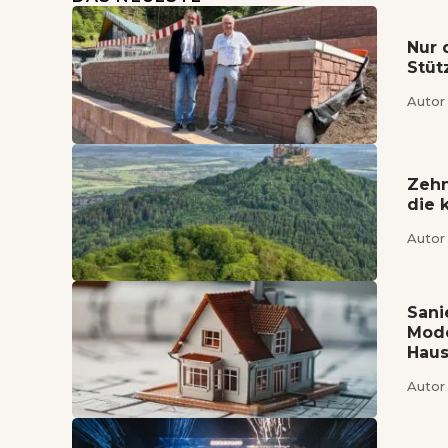
Nur 
Stü
Autor 
Zehn
die 
Autor 
Sani
Mode
Haus
Autor 