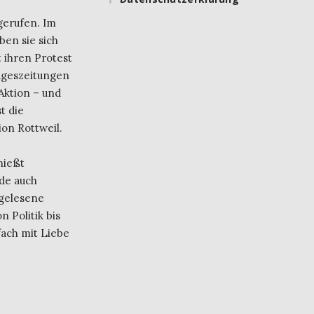
gerufen. Im
ben sie sich
 ihren Protest
ageszeitungen
Aktion – und
t die
on Rottweil.
nießt
de auch
 gelesene
 Politik bis
fach mit Liebe