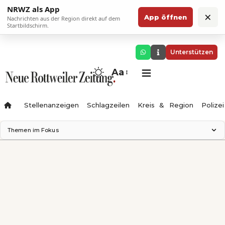
NRWZ als App
×
App öffnen
Nachrichten aus der Region direkt auf dem
Startbildschirm.
Unterstützen
Aa
Stellenanzeigen
Schlagzeilen
Kreis & Region
Polizei
Themen im Fokus
Landesgartenschau 2028
Zimmertheater Rottweil
Science Center
Ferienzauber '26
Testturm
Neckarline
Gäubahn