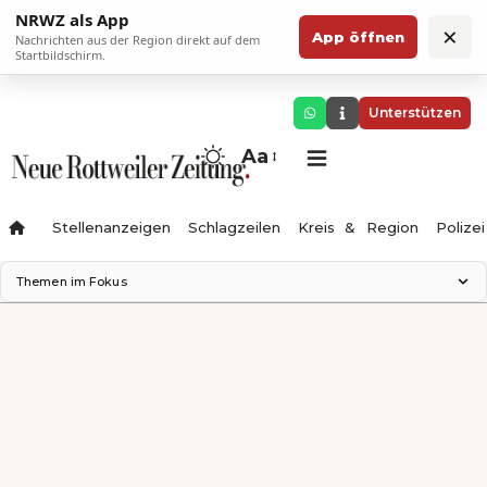
NRWZ als App
×
App öffnen
Nachrichten aus der Region direkt auf dem
Startbildschirm.
Unterstützen
Aa
Stellenanzeigen
Schlagzeilen
Kreis & Region
Polizei
Themen im Fokus
Landesgartenschau 2028
Zimmertheater Rottweil
Science Center
Ferienzauber '26
Testturm
Neckarline
Gäubahn