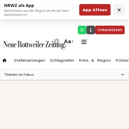
NRWZ als App
×
App öffnen
Nachrichten aus der Region direkt auf dem
Startbildschirm.
Unterstützen
Aa
Stellenanzeigen
Schlagzeilen
Kreis & Region
Polizei
Themen im Fokus
Landesgartenschau 2028
Zimmertheater Rottweil
Science Center
Ferienzauber '26
Testturm
Neckarline
Gäubahn