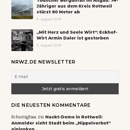
Tödlicher Bergunfall im Allgäu: 74-
Jähriger aus dem Kreis Rottweil
stürzt 80 Meter ab
5. August 2026
„Mit Herz und Seele Wirt“: Eckhof-
Wirt Armin Daler ist gestorben
5. August 2026
NRWZ.DE NEWSLETTER
DIE NEUESTEN KOMMENTARE
zu
Schuttigbiss
Nackt-Demo in Rottweil:
Anmelder sieht Stadt beim „Nippelverbot“
einlenken