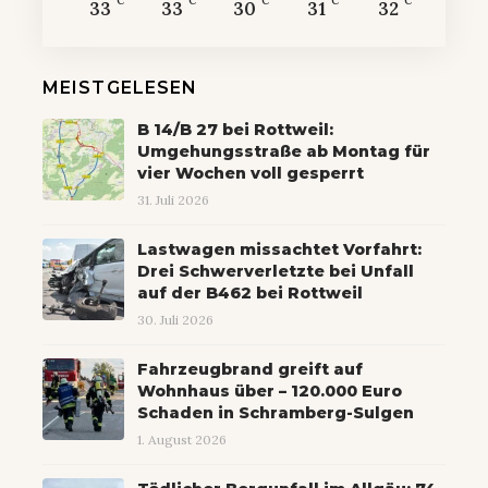
°C
°C
°C
°C
°C
33
33
30
31
32
MEISTGELESEN
B 14/B 27 bei Rottweil:
Umgehungsstraße ab Montag für
vier Wochen voll gesperrt
31. Juli 2026
Lastwagen missachtet Vorfahrt:
Drei Schwerverletzte bei Unfall
auf der B462 bei Rottweil
30. Juli 2026
Fahrzeugbrand greift auf
Wohnhaus über – 120.000 Euro
Schaden in Schramberg-Sulgen
1. August 2026