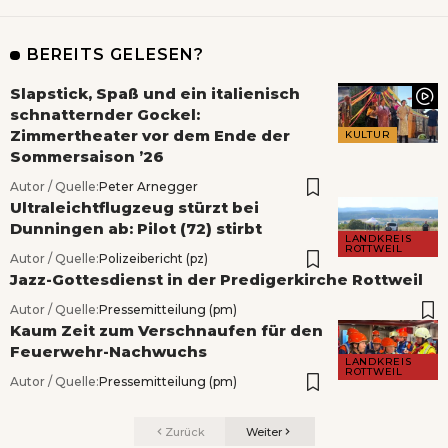
BEREITS GELESEN?
Slapstick, Spaß und ein italienisch
schnatternder Gockel:
Zimmertheater vor dem Ende der
KULTUR
Sommersaison ’26
Autor / Quelle:
Peter Arnegger
Ultraleichtflugzeug stürzt bei
Dunningen ab: Pilot (72) stirbt
LANDKREIS
ROTTWEIL
Autor / Quelle:
Polizeibericht (pz)
Jazz-Gottesdienst in der Predigerkirche Rottweil
Autor / Quelle:
Pressemitteilung (pm)
Kaum Zeit zum Verschnaufen für den
Feuerwehr-Nachwuchs
LANDKREIS
ROTTWEIL
Autor / Quelle:
Pressemitteilung (pm)
Zurück
Weiter