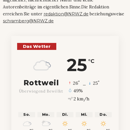
Autorenbeiträge im eigentlichen Sinne.Die Redaktion
erreichen Sie unter
redaktion@NRWZ.de
beziehungsweise
schramberg@NRWZ.de
Das Wetter
25
°C
Rottweil
°
°
26
_
25
49%
Überwiegend Bewölkt
2 km/h
So.
Mo.
Di.
Mi.
Do.