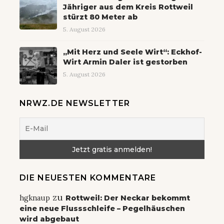
Jähriger aus dem Kreis Rottweil
stürzt 80 Meter ab
5. August 2026
„Mit Herz und Seele Wirt“: Eckhof-
Wirt Armin Daler ist gestorben
5. August 2026
NRWZ.DE NEWSLETTER
DIE NEUESTEN KOMMENTARE
zu
hgknaup
Rottweil: Der Neckar bekommt
eine neue Flussschleife – Pegelhäuschen
wird abgebaut