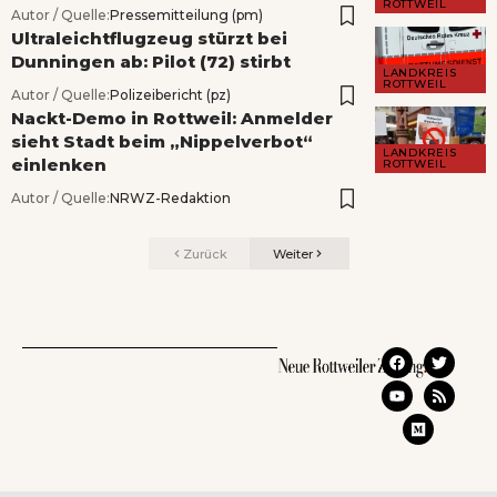
ROTTWEIL
Autor / Quelle:
Pressemitteilung (pm)
Ultraleichtflugzeug stürzt bei
Dunningen ab: Pilot (72) stirbt
LANDKREIS
ROTTWEIL
Autor / Quelle:
Polizeibericht (pz)
Nackt-Demo in Rottweil: Anmelder
sieht Stadt beim „Nippelverbot“
LANDKREIS
einlenken
ROTTWEIL
Autor / Quelle:
NRWZ-Redaktion
Zurück
Weiter