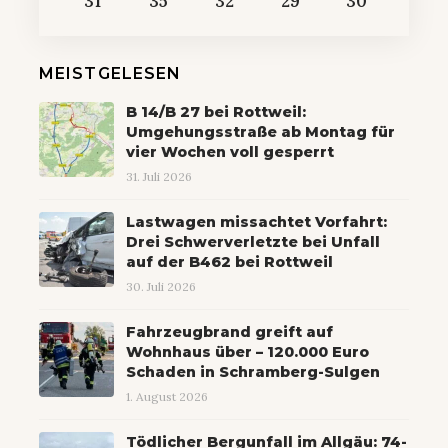
31
35
32
29
30
MEISTGELESEN
B 14/B 27 bei Rottweil:
Umgehungsstraße ab Montag für
vier Wochen voll gesperrt
31. Juli 2026
Lastwagen missachtet Vorfahrt:
Drei Schwerverletzte bei Unfall
auf der B462 bei Rottweil
30. Juli 2026
Fahrzeugbrand greift auf
Wohnhaus über – 120.000 Euro
Schaden in Schramberg-Sulgen
1. August 2026
Tödlicher Bergunfall im Allgäu: 74-