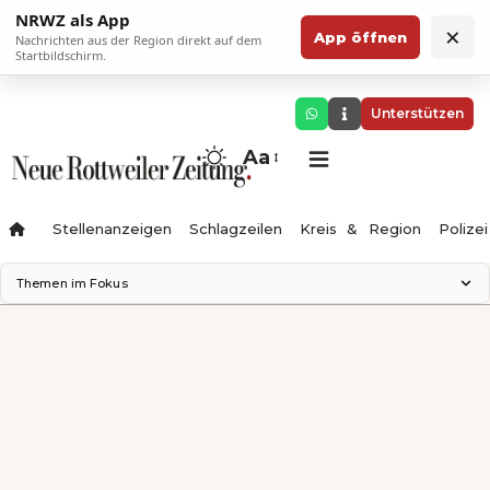
NRWZ als App
×
App öffnen
Nachrichten aus der Region direkt auf dem
Startbildschirm.
Unterstützen
Aa
Stellenanzeigen
Schlagzeilen
Kreis & Region
Polizei
Themen im Fokus
Landesgartenschau 2028
Zimmertheater Rottweil
Science Center
Ferienzauber '26
Testturm
Neckarline
Gäubahn